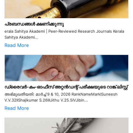
പ്രബന്ധങ്ങൾ ക്ഷണിക്കുന്നു
erala Sahitya Akademi | Peer-Reviewed Research Journals Kerala
Sahitya Akademi...
Read More
ഡ്രൈവർ-കം-ഓഫീസ് അറ്റൻഡന്റ് പരീക്ഷയുടെ റാങ്ക് ലിസ്റ്റ്
അഭിമുഖതീയതി: മാർച്ച് 9 & 10, 2026 RankNameMarkISuneesh
V.V.32IIShajikumar S.26IIIJithu V.25.5IVJibin...
Read More