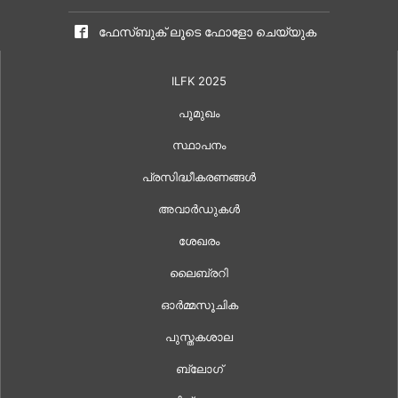
ഫേസ്ബുക് ലൂടെ ഫോളോ ചെയ്യുക
ILFK 2025
പൂമുഖം
സ്ഥാപനം
പ്രസിദ്ധീകരണങ്ങൾ
അവാർഡുകൾ
ശേഖരം
ലൈബ്രറി
ഓർമ്മസൂചിക
പുസ്തകശാല
ബ്ലോഗ്