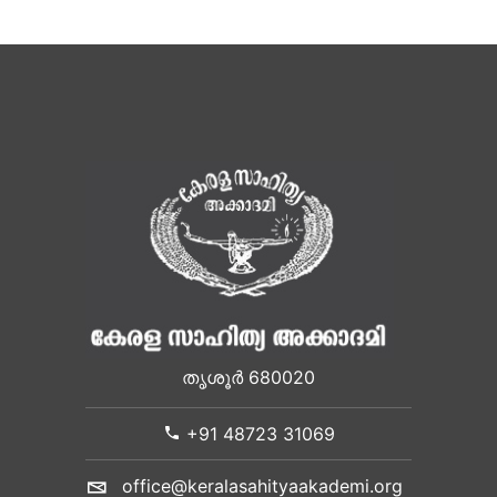
തൃശൂർ 680020
+91 48723 31069
office@keralasahityaakademi.org