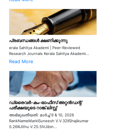
പ്രബന്ധങ്ങൾ ക്ഷണിക്കുന്നു
erala Sahitya Akademi | Peer-Reviewed
Research Journals Kerala Sahitya Akademi...
Read More
ഡ്രൈവർ-കം-ഓഫീസ് അറ്റൻഡന്റ്
പരീക്ഷയുടെ റാങ്ക് ലിസ്റ്റ്
അഭിമുഖതീയതി: മാർച്ച് 9 & 10, 2026
RankNameMarkISuneesh V.V.32IIShajikumar
S.26IIIJithu V.25.5IVJibin...