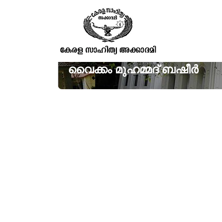
വൈക്കം മുഹമ്മദ് ബഷീർ