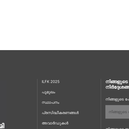
നിങ്ങളുടെ
ILFK 2025
നിർദ്ദേശങ്
പൂമുഖം
നിങ്ങളുടെ പേ
സ്ഥാപനം
പ്രസിദ്ധീകരണങ്ങൾ
അവാർഡുകൾ