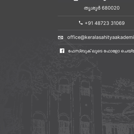
തൃശൂർ 680020
+91 48723 31069
office@keralasahityaakademi
ഫേസ്ബുക് ലൂടെ ഫോളോ ചെയ്