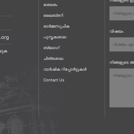
നിങ്ങളുടെ 
ശേഖരം
ലൈബ്രറി
ഓർമ്മസൂചിക
വിഷയം
.org
പുസ്തകശാല
ബ്ലോഗ്
യുക
ചിത്രശാല
നിങ്ങളുടെ അ
വാർഷിക റിപ്പോർട്ടുകൾ
Contact Us