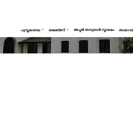
അപ്പൻ തമ്പുരാൻ സ്മാരകം
പുസ്തകശാല
ലൈബ്രറി
അക്കാദ