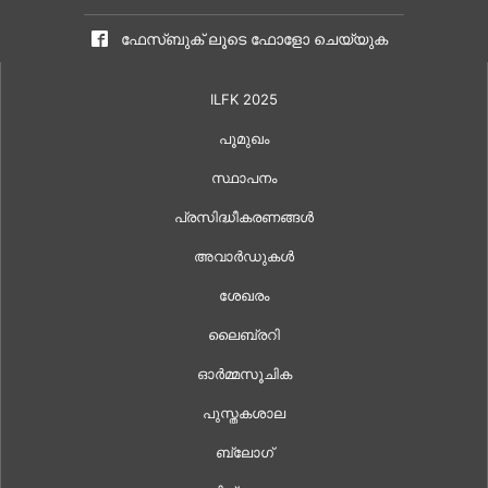
ഫേസ്ബുക് ലൂടെ ഫോളോ ചെയ്യുക
ILFK 2025
പൂമുഖം
സ്ഥാപനം
പ്രസിദ്ധീകരണങ്ങൾ
അവാർഡുകൾ
ശേഖരം
ലൈബ്രറി
ഓർമ്മസൂചിക
പുസ്തകശാല
ബ്ലോഗ്