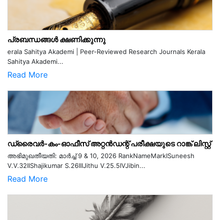
പ്രബന്ധങ്ങൾ ക്ഷണിക്കുന്നു
erala Sahitya Akademi | Peer-Reviewed Research Journals Kerala
Sahitya Akademi...
Read More
ഡ്രൈവർ-കം-ഓഫീസ് അറ്റൻഡന്റ് പരീക്ഷയുടെ റാങ്ക് ലിസ്റ്റ്
അഭിമുഖതീയതി: മാർച്ച് 9 & 10, 2026 RankNameMarkISuneesh
V.V.32IIShajikumar S.26IIIJithu V.25.5IVJibin...
Read More