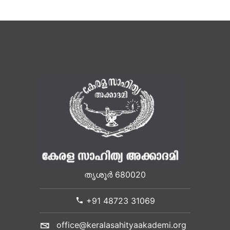
തൃശൂർ 680020
+91 48723 31069
office@keralasahityaakademi.org