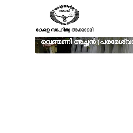
വെണ്മണി അച്ഛൻ (പരമേശ്വ