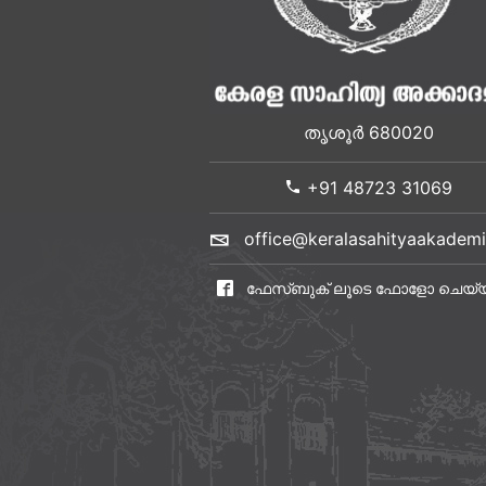
തൃശൂർ 680020
+91 48723 31069
office@keralasahityaakademi
ഫേസ്ബുക് ലൂടെ ഫോളോ ചെയ്