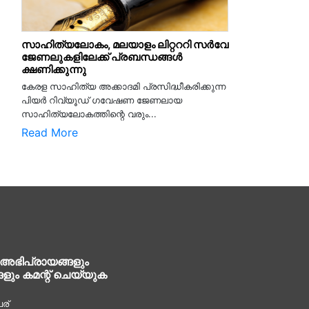
സാഹിത്യലോകം, മലയാളം ലിറ്റററി സർവേ
ജേണലുകളിലേക്ക് പ്രബന്ധങ്ങൾ
ക്ഷണിക്കുന്നു
കേരള സാഹിത്യ അക്കാദമി പ്രസിദ്ധീകരിക്കുന്ന
പിയര്‍ റിവ്യൂഡ് ഗവേഷണ ജേണലായ
സാഹിത്യലോകത്തിന്റെ വരും...
Read More
 അഭിപ്രായങ്ങളും
ങളും കമന്റ് ചെയ്യുക
ര്