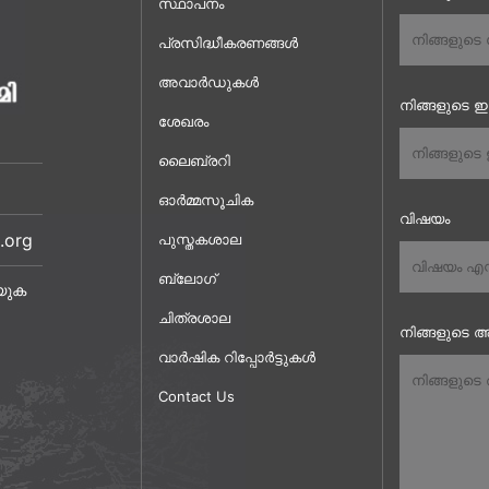
സ്ഥാപനം
പ്രസിദ്ധീകരണങ്ങൾ
അവാർഡുകൾ
നിങ്ങളുടെ 
ശേഖരം
ലൈബ്രറി
ഓർമ്മസൂചിക
വിഷയം
.org
പുസ്തകശാല
ബ്ലോഗ്
യുക
ചിത്രശാല
നിങ്ങളുടെ അ
വാർഷിക റിപ്പോർട്ടുകൾ
Contact Us