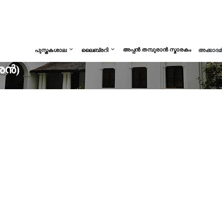
അപ്പൻ തമ്പുരാൻ സ്മാരകം
പുസ്തകശാല
ലൈബ്രറി
അക്കാദ
രൻ)