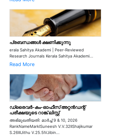
പ്രബന്ധങ്ങൾ ക്ഷണിക്കുന്നു
erala Sahitya Akademi | Peer-Reviewed
Research Journals Kerala Sahitya Akademi...
Read More
ഡ്രൈവർ-കം-ഓഫീസ് അറ്റൻഡന്റ്
പരീക്ഷയുടെ റാങ്ക് ലിസ്റ്റ്
അഭിമുഖതീയതി: മാർച്ച് 9 & 10, 2026
RankNameMarkISuneesh V.V.32IIShajikumar
S.26IIIJithu V.25.5IVJibin...