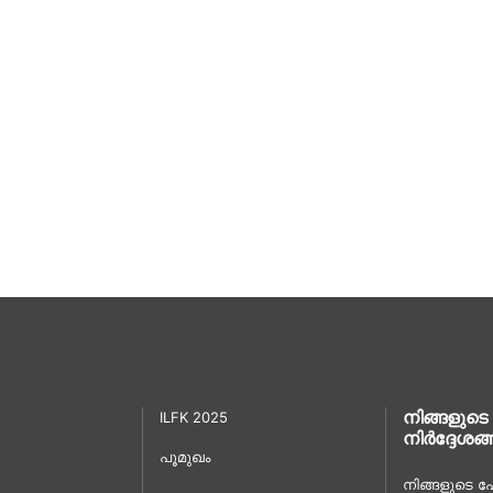
നിങ്ങളുടെ
ILFK 2025
നിർദ്ദേശങ്
പൂമുഖം
നിങ്ങളുടെ പേ