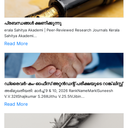
പ്രബന്ധങ്ങൾ ക്ഷണിക്കുന്നു
erala Sahitya Akademi | Peer-Reviewed Research Journals Kerala
Sahitya Akademi...
Read More
ഡ്രൈവർ-കം-ഓഫീസ് അറ്റൻഡന്റ് പരീക്ഷയുടെ റാങ്ക് ലിസ്റ്റ്
അഭിമുഖതീയതി: മാർച്ച് 9 & 10, 2026 RankNameMarkISuneesh
V.V.32IIShajikumar S.26IIIJithu V.25.5IVJibin...
Read More