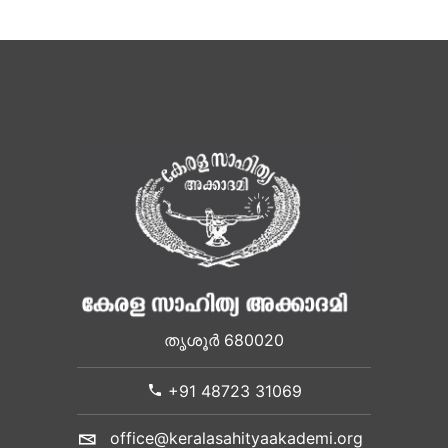
തൃശൂർ 680020
+91 48723 31069
office@keralasahityaakademi.org