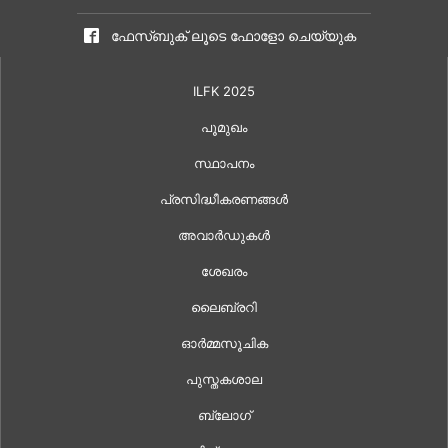
ഫേസ്ബുക് ലൂടെ ഫോളോ ചെയ്യുക
ILFK 2025
പൂമുഖം
സ്ഥാപനം
പ്രസിദ്ധീകരണങ്ങൾ
അവാർഡുകൾ
ശേഖരം
ലൈബ്രറി
ഓർമ്മസൂചിക
പുസ്തകശാല
ബ്ലോഗ്