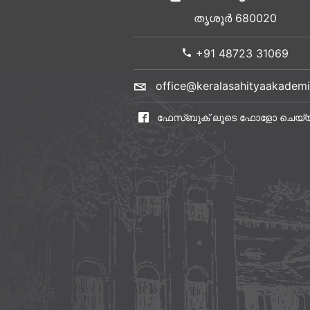
തൃശൂർ 680020
+91 48723 31069
office@keralasahityaakademi
ഫേസ്ബുക് ലൂടെ ഫോളോ ചെയ്