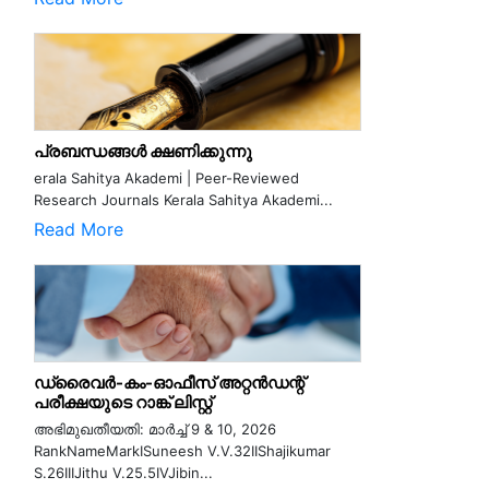
പ്രബന്ധങ്ങൾ ക്ഷണിക്കുന്നു
erala Sahitya Akademi | Peer-Reviewed
Research Journals Kerala Sahitya Akademi...
Read More
ഡ്രൈവർ-കം-ഓഫീസ് അറ്റൻഡന്റ്
പരീക്ഷയുടെ റാങ്ക് ലിസ്റ്റ്
അഭിമുഖതീയതി: മാർച്ച് 9 & 10, 2026
RankNameMarkISuneesh V.V.32IIShajikumar
S.26IIIJithu V.25.5IVJibin...