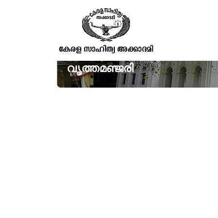
വൃത്തമഞ്ജരി