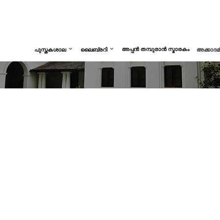
അപ്പൻ തമ്പുരാൻ സ്മാരകം
പുസ്തകശാല
ലൈബ്രറി
അക്കാദ