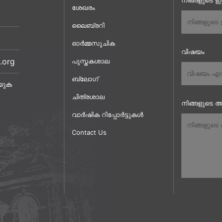
നിങ്ങളുടെ 
ശേഖരം
ലൈബ്രറി
ഓർമ്മസൂചിക
വിഷയം
.org
പുസ്തകശാല
ബ്ലോഗ്
യുക
ചിത്രശാല
നിങ്ങളുടെ അ
വാർഷിക റിപ്പോർട്ടുകൾ
Contact Us