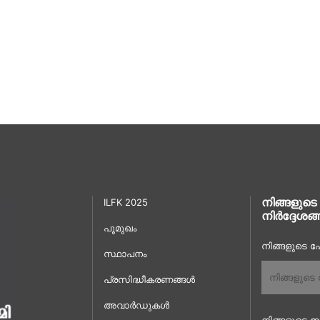
നിങ്ങളുടെ
ILFK 2025
നിർദ്ദേശങ്
പൂമുഖം
നിങ്ങളുടെ പേ
സ്ഥാപനം
പ്രസിദ്ധീകരണങ്ങൾ
അവാർഡുകൾ