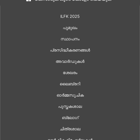
ILFK 2025
പൂമുഖം
സ്ഥാപനം
പ്രസിദ്ധീകരണങ്ങൾ
അവാർഡുകൾ
ശേഖരം
ലൈബ്രറി
ഓർമ്മസൂചിക
പുസ്തകശാല
ബ്ലോഗ്
ചിത്രശാല