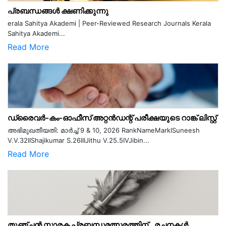
പ്രബന്ധങ്ങൾ ക്ഷണിക്കുന്നു
erala Sahitya Akademi | Peer-Reviewed Research Journals Kerala
Sahitya Akademi...
Read More
ഡ്രൈവർ-കം-ഓഫീസ് അറ്റൻഡന്റ് പരീക്ഷയുടെ റാങ്ക് ലിസ്റ്റ്
അഭിമുഖതീയതി: മാർച്ച് 9 & 10, 2026 RankNameMarkISuneesh
V.V.32IIShajikumar S.26IIIJithu V.25.5IVJibin...
Read More
തുഞ്ചൻ സ്മാരക പ്രബന്ധമത്സരത്തിന് രചനകൾ