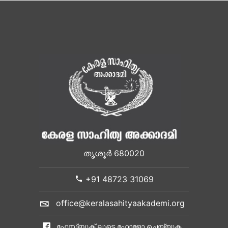
തൃശൂർ 680020
+91 48723 31069
office@keralasahityaakademi.org
ഫേസ്ബുക് ലൂടെ ഫോളോ ചെയ്യുക