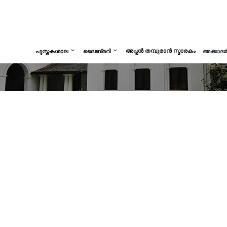
അപ്പൻ തമ്പുരാൻ സ്മാരകം
പുസ്തകശാല
ലൈബ്രറി
അക്കാദ