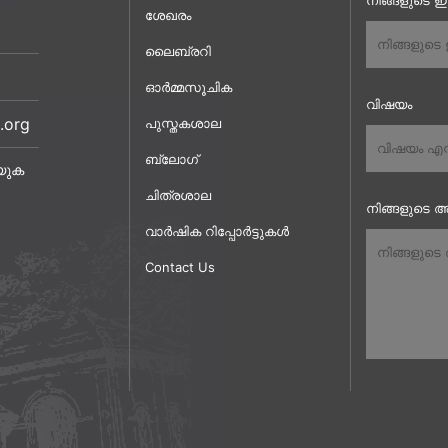
നിങ്ങളുടെ 
ശേഖരം
ലൈബ്രറി
ഓർമ്മസൂചിക
വിഷയം
.org
പുസ്തകശാല
ബ്ലോഗ്
യുക
ചിത്രശാല
നിങ്ങളുടെ അ
വാർഷിക റിപ്പോർട്ടുകൾ
Contact Us