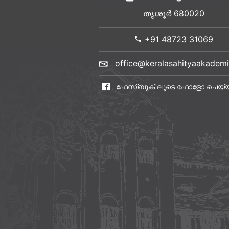
തൃശൂർ 680020
+91 48723 31069
office@keralasahityaakademi
ഫേസ്ബുക് ലൂടെ ഫോളോ ചെയ്