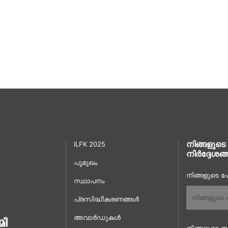
നിങ്ങളുടെ
ILFK 2025
നിർദ്ദേശങ്
പൂമുഖം
നിങ്ങളുടെ പേ
സ്ഥാപനം
പ്രസിദ്ധീകരണങ്ങൾ
അവാർഡുകൾ