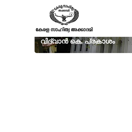
വിദ്വാൻ കെ. പ്രകാശം