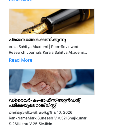
പ്രബന്ധങ്ങൾ ക്ഷണിക്കുന്നു
erala Sahitya Akademi | Peer-Reviewed
Research Journals Kerala Sahitya Akademi...
Read More
ഡ്രൈവർ-കം-ഓഫീസ് അറ്റൻഡന്റ്
പരീക്ഷയുടെ റാങ്ക് ലിസ്റ്റ്
അഭിമുഖതീയതി: മാർച്ച് 9 & 10, 2026
RankNameMarkISuneesh V.V.32IIShajikumar
S.26IIIJithu V.25.5IVJibin...