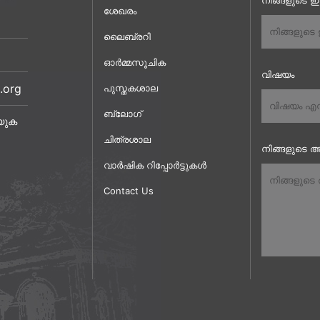
നിങ്ങളുടെ 
ശേഖരം
ലൈബ്രറി
ഓർമ്മസൂചിക
വിഷയം
.org
പുസ്തകശാല
ബ്ലോഗ്
യുക
ചിത്രശാല
നിങ്ങളുടെ അ
വാർഷിക റിപ്പോർട്ടുകൾ
Contact Us