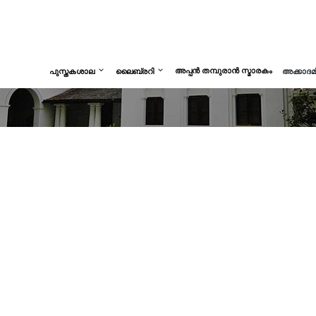
അപ്പൻ തമ്പുരാൻ സ്മാരകം
പുസ്തകശാല
ലൈബ്രറി
അക്കാദ