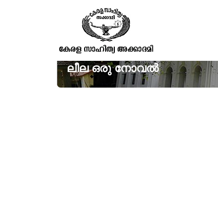
ലീല ഒരു നോവൽ