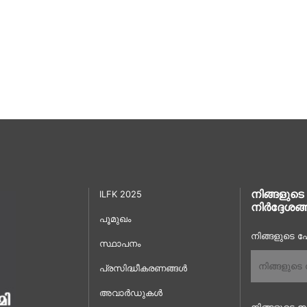
നിങ്ങളുടെ
ILFK 2025
നിർദ്ദേശങ്
പൂമുഖം
നിങ്ങളുടെ പേ
സ്ഥാപനം
പ്രസിദ്ധീകരണങ്ങൾ
അവാർഡുകൾ