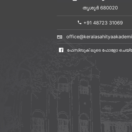
തൃശൂർ 680020
+91 48723 31069
office@keralasahityaakademi
ഫേസ്ബുക് ലൂടെ ഫോളോ ചെയ്