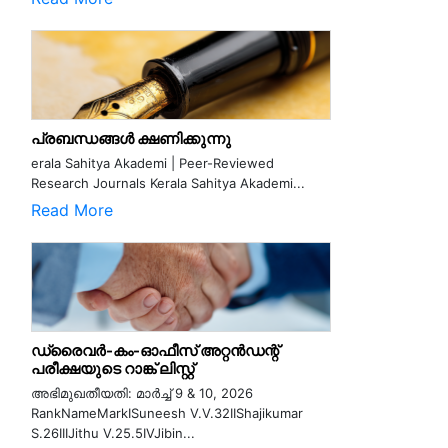
പ്രബന്ധങ്ങൾ ക്ഷണിക്കുന്നു
erala Sahitya Akademi | Peer-Reviewed
Research Journals Kerala Sahitya Akademi...
Read More
ഡ്രൈവർ-കം-ഓഫീസ് അറ്റൻഡന്റ്
പരീക്ഷയുടെ റാങ്ക് ലിസ്റ്റ്
അഭിമുഖതീയതി: മാർച്ച് 9 & 10, 2026
RankNameMarkISuneesh V.V.32IIShajikumar
S.26IIIJithu V.25.5IVJibin...