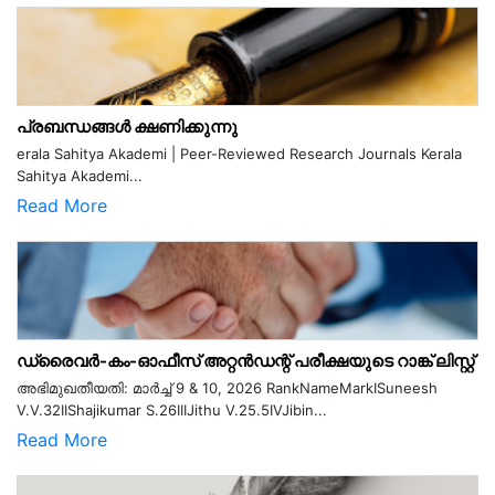
പ്രബന്ധങ്ങൾ ക്ഷണിക്കുന്നു
erala Sahitya Akademi | Peer-Reviewed Research Journals Kerala
Sahitya Akademi...
Read More
ഡ്രൈവർ-കം-ഓഫീസ് അറ്റൻഡന്റ് പരീക്ഷയുടെ റാങ്ക് ലിസ്റ്റ്
അഭിമുഖതീയതി: മാർച്ച് 9 & 10, 2026 RankNameMarkISuneesh
V.V.32IIShajikumar S.26IIIJithu V.25.5IVJibin...
Read More