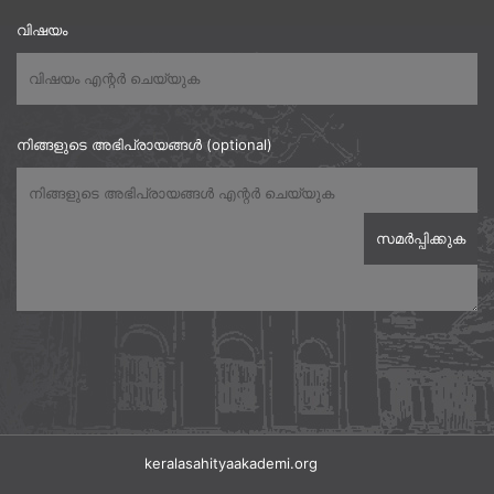
വിഷയം
നിങ്ങളുടെ അഭിപ്രായങ്ങൾ (optional)
keralasahityaakademi.org