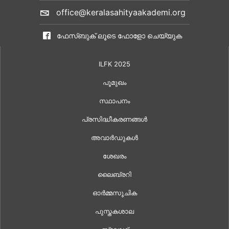
office@keralasahityaakademi.org
ഫേസ്ബുക് ലൂടെ ഫോളോ ചെയ്യുക
ILFK 2025
പൂമുഖം
സ്ഥാപനം
പ്രസിദ്ധീകരണങ്ങൾ
അവാർഡുകൾ
ശേഖരം
ലൈബ്രറി
ഓർമ്മസൂചിക
പുസ്തകശാല