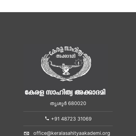
തൃശൂർ 680020
+91 48723 31069
office@keralasahityaakademi.org