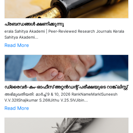
പ്രബന്ധങ്ങൾ ക്ഷണിക്കുന്നു
erala Sahitya Akademi | Peer-Reviewed Research Journals Kerala
Sahitya Akademi...
Read More
ഡ്രൈവർ-കം-ഓഫീസ് അറ്റൻഡന്റ് പരീക്ഷയുടെ റാങ്ക് ലിസ്റ്റ്
അഭിമുഖതീയതി: മാർച്ച് 9 & 10, 2026 RankNameMarkISuneesh
V.V.32IIShajikumar S.26IIIJithu V.25.5IVJibin...
Read More