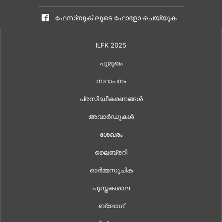
ഫേസ്ബുക് ലൂടെ ഫോളോ ചെയ്യുക
ILFK 2025
പൂമുഖം
സ്ഥാപനം
പ്രസിദ്ധീകരണങ്ങൾ
അവാർഡുകൾ
ശേഖരം
ലൈബ്രറി
ഓർമ്മസൂചിക
പുസ്തകശാല
ബ്ലോഗ്