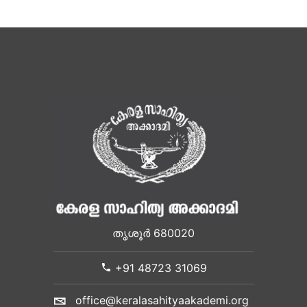
തൃശൂർ 680020
+91 48723 31069
office@keralasahityaakademi.org