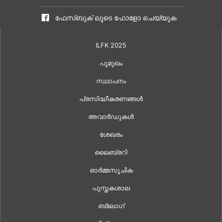
ഫേസ്ബുക് ലൂടെ ഫോളോ ചെയ്യുക
ILFK 2025
പൂമുഖം
സ്ഥാപനം
പ്രസിദ്ധീകരണങ്ങൾ
അവാർഡുകൾ
ശേഖരം
ലൈബ്രറി
ഓർമ്മസൂചിക
പുസ്തകശാല
ബ്ലോഗ്