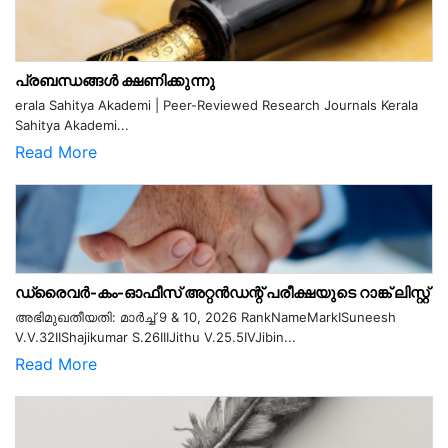
പ്രബന്ധങ്ങൾ ക്ഷണിക്കുന്നു
erala Sahitya Akademi | Peer-Reviewed Research Journals Kerala
Sahitya Akademi...
Read More
ഡ്രൈവർ-കം-ഓഫീസ് അറ്റൻഡന്റ് പരീക്ഷയുടെ റാങ്ക് ലിസ്റ്റ്
അഭിമുഖതീയതി: മാർച്ച് 9 & 10, 2026 RankNameMarkISuneesh
V.V.32IIShajikumar S.26IIIJithu V.25.5IVJibin...
Read More