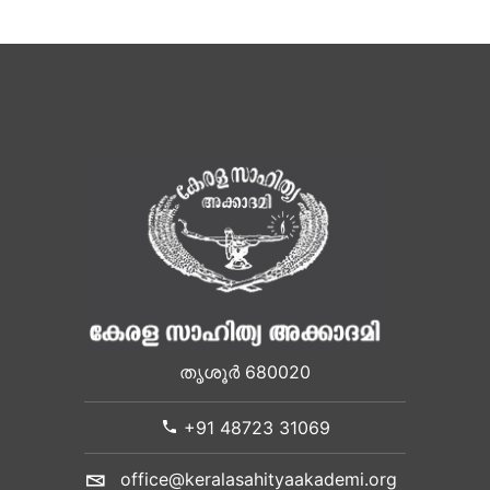
തൃശൂർ 680020
+91 48723 31069
office@keralasahityaakademi.org