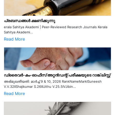
പ്രബന്ധങ്ങൾ ക്ഷണിക്കുന്നു
erala Sahitya Akademi | Peer-Reviewed Research Journals Kerala
Sahitya Akademi...
Read More
ഡ്രൈവർ-കം-ഓഫീസ് അറ്റൻഡന്റ് പരീക്ഷയുടെ റാങ്ക് ലിസ്റ്റ്
അഭിമുഖതീയതി: മാർച്ച് 9 & 10, 2026 RankNameMarkISuneesh
V.V.32IIShajikumar S.26IIIJithu V.25.5IVJibin...
Read More