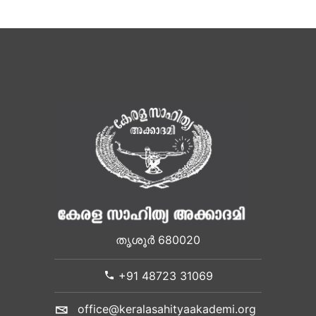
തൃശൂർ 680020
+91 48723 31069
office@keralasahityaakademi.org