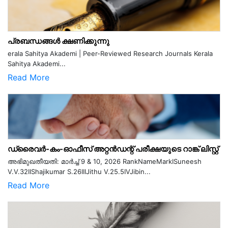
പ്രബന്ധങ്ങൾ ക്ഷണിക്കുന്നു
erala Sahitya Akademi | Peer-Reviewed Research Journals Kerala
Sahitya Akademi...
Read More
ഡ്രൈവർ-കം-ഓഫീസ് അറ്റൻഡന്റ് പരീക്ഷയുടെ റാങ്ക് ലിസ്റ്റ്
അഭിമുഖതീയതി: മാർച്ച് 9 & 10, 2026 RankNameMarkISuneesh
V.V.32IIShajikumar S.26IIIJithu V.25.5IVJibin...
Read More