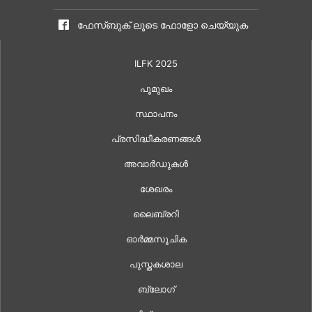
ഫേസ്ബുക് ലൂടെ ഫോളോ ചെയ്യുക
ILFK 2025
പൂമുഖം
സ്ഥാപനം
പ്രസിദ്ധീകരണങ്ങൾ
അവാർഡുകൾ
ശേഖരം
ലൈബ്രറി
ഓർമ്മസൂചിക
പുസ്തകശാല
ബ്ലോഗ്