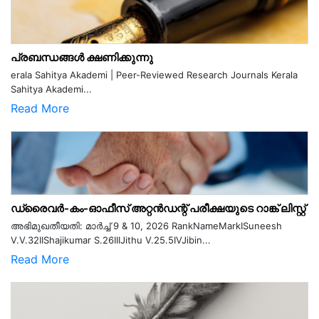
പ്രബന്ധങ്ങൾ ക്ഷണിക്കുന്നു
erala Sahitya Akademi | Peer-Reviewed Research Journals Kerala
Sahitya Akademi...
Read More
ഡ്രൈവർ-കം-ഓഫീസ് അറ്റൻഡന്റ് പരീക്ഷയുടെ റാങ്ക് ലിസ്റ്റ്
അഭിമുഖതീയതി: മാർച്ച് 9 & 10, 2026 RankNameMarkISuneesh
V.V.32IIShajikumar S.26IIIJithu V.25.5IVJibin...
Read More