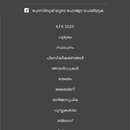
ഫേസ്ബുക് ലൂടെ ഫോളോ ചെയ്യുക
ILFK 2025
പൂമുഖം
സ്ഥാപനം
പ്രസിദ്ധീകരണങ്ങൾ
അവാർഡുകൾ
ശേഖരം
ലൈബ്രറി
ഓർമ്മസൂചിക
പുസ്തകശാല
ബ്ലോഗ്