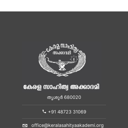
തൃശൂർ 680020
+91 48723 31069
office@keralasahityaakademi.org