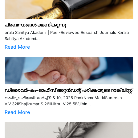
പ്രബന്ധങ്ങൾ ക്ഷണിക്കുന്നു
erala Sahitya Akademi | Peer-Reviewed Research Journals Kerala
Sahitya Akademi...
Read More
ഡ്രൈവർ-കം-ഓഫീസ് അറ്റൻഡന്റ് പരീക്ഷയുടെ റാങ്ക് ലിസ്റ്റ്
അഭിമുഖതീയതി: മാർച്ച് 9 & 10, 2026 RankNameMarkISuneesh
V.V.32IIShajikumar S.26IIIJithu V.25.5IVJibin...
Read More