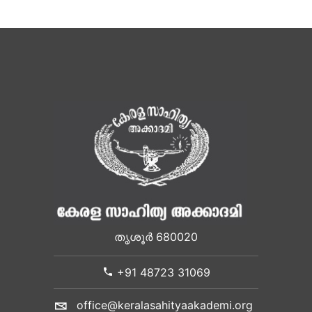
തൃശൂർ 680020
+91 48723 31069
office@keralasahityaakademi.org