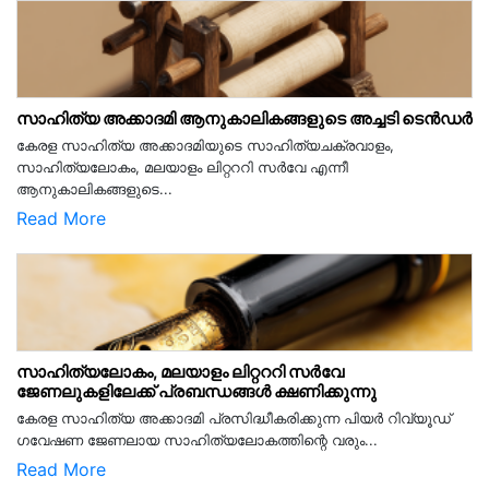
സാഹിത്യ അക്കാദമി ആനുകാലികങ്ങളുടെ അച്ചടി ടെൻഡർ
കേരള സാഹിത്യ അക്കാദമിയുടെ സാഹിത്യചക്രവാളം,
സാഹിത്യലോകം, മലയാളം ലിറ്റററി സർവേ എന്നീ
ആനുകാലികങ്ങളുടെ...
Read More
സാഹിത്യലോകം, മലയാളം ലിറ്റററി സർവേ
ജേണലുകളിലേക്ക് പ്രബന്ധങ്ങൾ ക്ഷണിക്കുന്നു
കേരള സാഹിത്യ അക്കാദമി പ്രസിദ്ധീകരിക്കുന്ന പിയര്‍ റിവ്യൂഡ്
ഗവേഷണ ജേണലായ സാഹിത്യലോകത്തിന്റെ വരും...
Read More