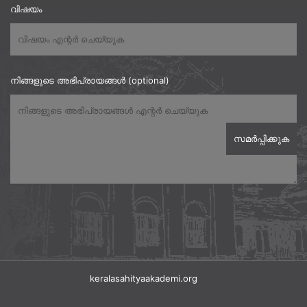
വിഷയം
നിങ്ങളുടെ അഭിപ്രായങ്ങൾ (optional)
keralasahityaakademi.org