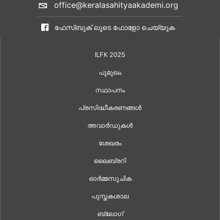
office@keralasahityaakademi.org
ഫേസ്ബുക് ലൂടെ ഫോളോ ചെയ്യുക
ILFK 2025
പൂമുഖം
സ്ഥാപനം
പ്രസിദ്ധീകരണങ്ങൾ
അവാർഡുകൾ
ശേഖരം
ലൈബ്രറി
ഓർമ്മസൂചിക
പുസ്തകശാല
ബ്ലോഗ്