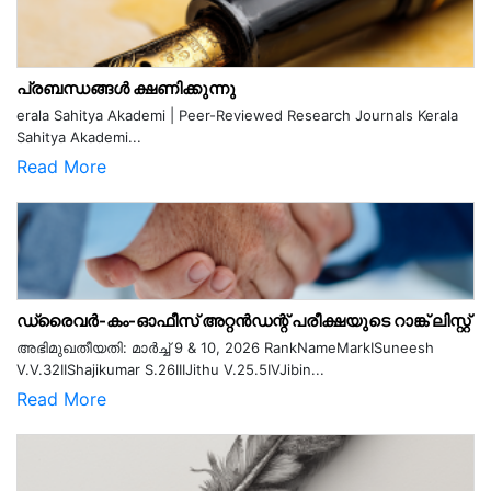
പ്രബന്ധങ്ങൾ ക്ഷണിക്കുന്നു
erala Sahitya Akademi | Peer-Reviewed Research Journals Kerala
Sahitya Akademi...
Read More
ഡ്രൈവർ-കം-ഓഫീസ് അറ്റൻഡന്റ് പരീക്ഷയുടെ റാങ്ക് ലിസ്റ്റ്
അഭിമുഖതീയതി: മാർച്ച് 9 & 10, 2026 RankNameMarkISuneesh
V.V.32IIShajikumar S.26IIIJithu V.25.5IVJibin...
Read More