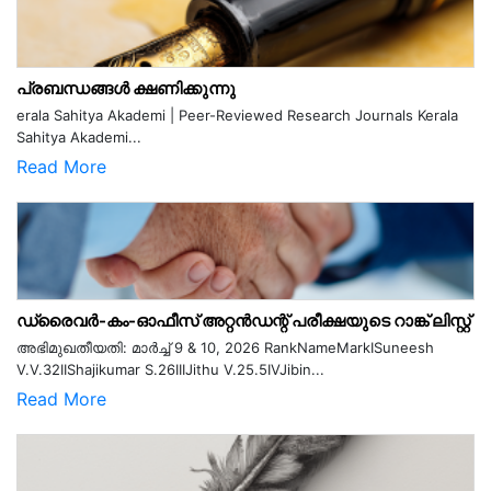
പ്രബന്ധങ്ങൾ ക്ഷണിക്കുന്നു
erala Sahitya Akademi | Peer-Reviewed Research Journals Kerala
Sahitya Akademi...
Read More
ഡ്രൈവർ-കം-ഓഫീസ് അറ്റൻഡന്റ് പരീക്ഷയുടെ റാങ്ക് ലിസ്റ്റ്
അഭിമുഖതീയതി: മാർച്ച് 9 & 10, 2026 RankNameMarkISuneesh
V.V.32IIShajikumar S.26IIIJithu V.25.5IVJibin...
Read More