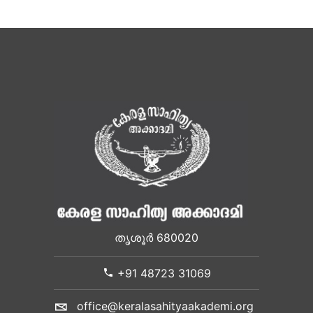
തൃശൂർ 680020
+91 48723 31069
office@keralasahityaakademi.org