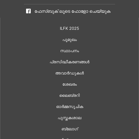
ഫേസ്ബുക് ലൂടെ ഫോളോ ചെയ്യുക
ILFK 2025
പൂമുഖം
സ്ഥാപനം
പ്രസിദ്ധീകരണങ്ങൾ
അവാർഡുകൾ
ശേഖരം
ലൈബ്രറി
ഓർമ്മസൂചിക
പുസ്തകശാല
ബ്ലോഗ്