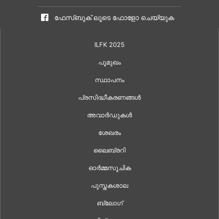
ഫേസ്ബുക് ലൂടെ ഫോളോ ചെയ്യുക
ILFK 2025
പൂമുഖം
സ്ഥാപനം
പ്രസിദ്ധീകരണങ്ങൾ
അവാർഡുകൾ
ശേഖരം
ലൈബ്രറി
ഓർമ്മസൂചിക
പുസ്തകശാല
ബ്ലോഗ്