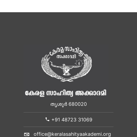
തൃശൂർ 680020
+91 48723 31069
office@keralasahityaakademi.org