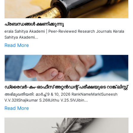
പ്രബന്ധങ്ങൾ ക്ഷണിക്കുന്നു
erala Sahitya Akademi | Peer-Reviewed Research Journals Kerala
Sahitya Akademi...
Read More
ഡ്രൈവർ-കം-ഓഫീസ് അറ്റൻഡന്റ് പരീക്ഷയുടെ റാങ്ക് ലിസ്റ്റ്
അഭിമുഖതീയതി: മാർച്ച് 9 & 10, 2026 RankNameMarkISuneesh
V.V.32IIShajikumar S.26IIIJithu V.25.5IVJibin...
Read More