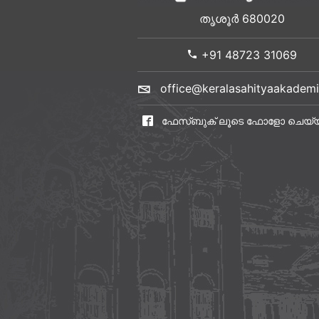
തൃശൂർ 680020
+91 48723 31069
office@keralasahityaakademi
ഫേസ്ബുക് ലൂടെ ഫോളോ ചെയ്