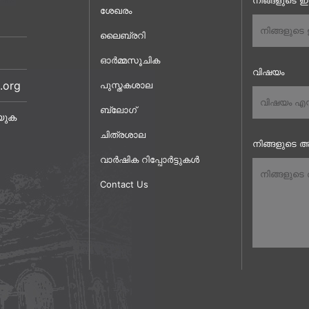
നിങ്ങളുടെ 
ശേഖരം
ലൈബ്രറി
ഓർമ്മസൂചിക
വിഷയം
.org
പുസ്തകശാല
ബ്ലോഗ്
യുക
ചിത്രശാല
നിങ്ങളുടെ അ
വാർഷിക റിപ്പോർട്ടുകൾ
Contact Us