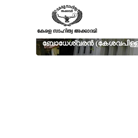
ബോധേശ്വരൻ (കേശവപിള്ള