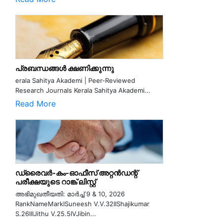
പ്രബന്ധങ്ങൾ ക്ഷണിക്കുന്നു
erala Sahitya Akademi | Peer-Reviewed
Research Journals Kerala Sahitya Akademi...
Read More
ഡ്രൈവർ-കം-ഓഫീസ് അറ്റൻഡന്റ്
പരീക്ഷയുടെ റാങ്ക് ലിസ്റ്റ്
അഭിമുഖതീയതി: മാർച്ച് 9 & 10, 2026
RankNameMarkISuneesh V.V.32IIShajikumar
S.26IIIJithu V.25.5IVJibin...