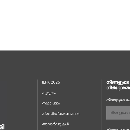
നിങ്ങളുടെ
ILFK 2025
നിർദ്ദേശങ്
പൂമുഖം
നിങ്ങളുടെ പേ
സ്ഥാപനം
പ്രസിദ്ധീകരണങ്ങൾ
അവാർഡുകൾ