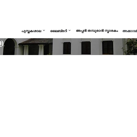
അപ്പൻ തമ്പുരാൻ സ്മാരകം
പുസ്തകശാല
ലൈബ്രറി
അക്കാദ
)