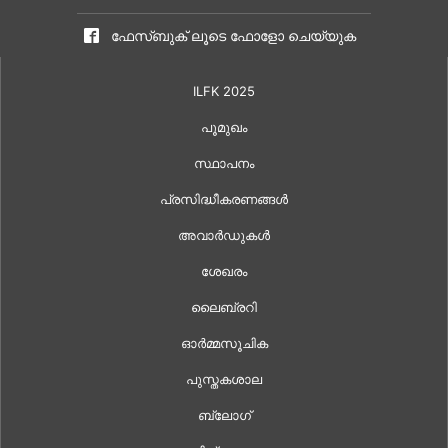
ഫേസ്ബുക് ലൂടെ ഫോളോ ചെയ്യുക
ILFK 2025
പൂമുഖം
സ്ഥാപനം
പ്രസിദ്ധീകരണങ്ങൾ
അവാർഡുകൾ
ശേഖരം
ലൈബ്രറി
ഓർമ്മസൂചിക
പുസ്തകശാല
ബ്ലോഗ്