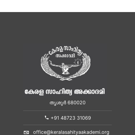
തൃശൂർ 680020
+91 48723 31069
office@keralasahityaakademi.org