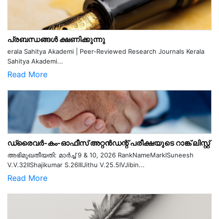
പ്രബന്ധങ്ങൾ ക്ഷണിക്കുന്നു
erala Sahitya Akademi | Peer-Reviewed Research Journals Kerala
Sahitya Akademi...
Read More
ഡ്രൈവർ-കം-ഓഫീസ് അറ്റൻഡന്റ് പരീക്ഷയുടെ റാങ്ക് ലിസ്റ്റ്
അഭിമുഖതീയതി: മാർച്ച് 9 & 10, 2026 RankNameMarkISuneesh
V.V.32IIShajikumar S.26IIIJithu V.25.5IVJibin...
Read More