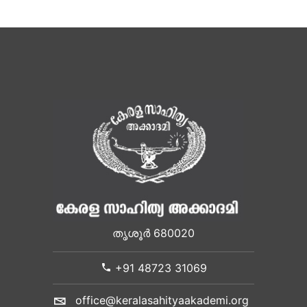
തൃശൂർ 680020
+91 48723 31069
office@keralasahityaakademi.org