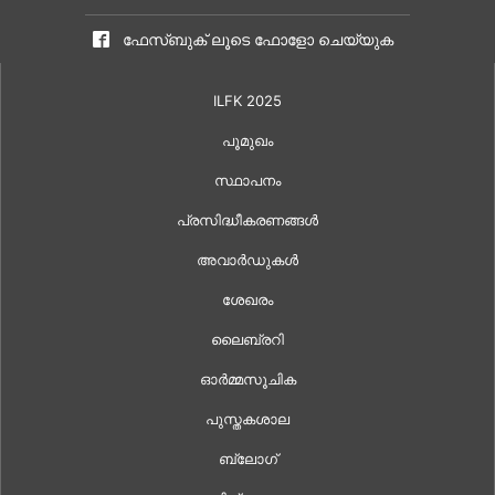
ഫേസ്ബുക് ലൂടെ ഫോളോ ചെയ്യുക
ILFK 2025
പൂമുഖം
സ്ഥാപനം
പ്രസിദ്ധീകരണങ്ങൾ
അവാർഡുകൾ
ശേഖരം
ലൈബ്രറി
ഓർമ്മസൂചിക
പുസ്തകശാല
ബ്ലോഗ്