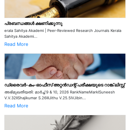
പ്രബന്ധങ്ങൾ ക്ഷണിക്കുന്നു
erala Sahitya Akademi | Peer-Reviewed Research Journals Kerala
Sahitya Akademi...
Read More
ഡ്രൈവർ-കം-ഓഫീസ് അറ്റൻഡന്റ് പരീക്ഷയുടെ റാങ്ക് ലിസ്റ്റ്
അഭിമുഖതീയതി: മാർച്ച് 9 & 10, 2026 RankNameMarkISuneesh
V.V.32IIShajikumar S.26IIIJithu V.25.5IVJibin...
Read More