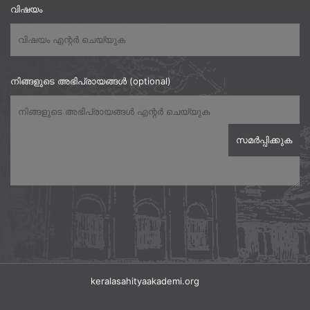
വിഷയം
നിങ്ങളുടെ അഭിപ്രായങ്ങൾ (optional)
keralasahityaakademi.org