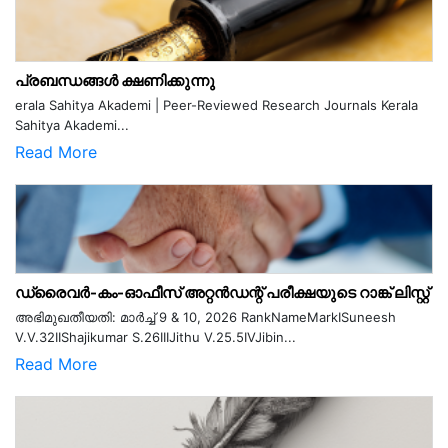
പ്രബന്ധങ്ങൾ ക്ഷണിക്കുന്നു
erala Sahitya Akademi | Peer-Reviewed Research Journals Kerala
Sahitya Akademi...
Read More
ഡ്രൈവർ-കം-ഓഫീസ് അറ്റൻഡന്റ് പരീക്ഷയുടെ റാങ്ക് ലിസ്റ്റ്
അഭിമുഖതീയതി: മാർച്ച് 9 & 10, 2026 RankNameMarkISuneesh
V.V.32IIShajikumar S.26IIIJithu V.25.5IVJibin...
Read More