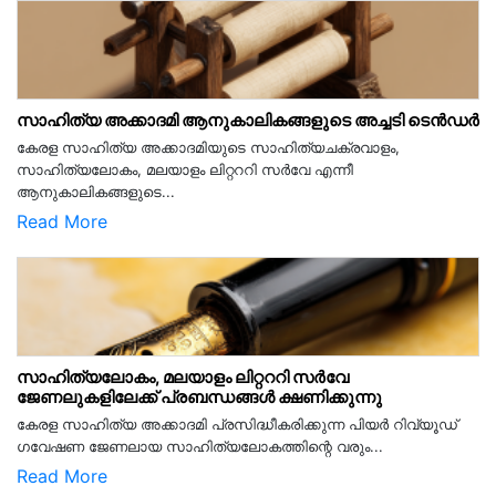
സാഹിത്യ അക്കാദമി ആനുകാലികങ്ങളുടെ അച്ചടി ടെൻഡർ
കേരള സാഹിത്യ അക്കാദമിയുടെ സാഹിത്യചക്രവാളം,
സാഹിത്യലോകം, മലയാളം ലിറ്റററി സർവേ എന്നീ
ആനുകാലികങ്ങളുടെ...
Read More
സാഹിത്യലോകം, മലയാളം ലിറ്റററി സർവേ
ജേണലുകളിലേക്ക് പ്രബന്ധങ്ങൾ ക്ഷണിക്കുന്നു
കേരള സാഹിത്യ അക്കാദമി പ്രസിദ്ധീകരിക്കുന്ന പിയര്‍ റിവ്യൂഡ്
ഗവേഷണ ജേണലായ സാഹിത്യലോകത്തിന്റെ വരും...
Read More