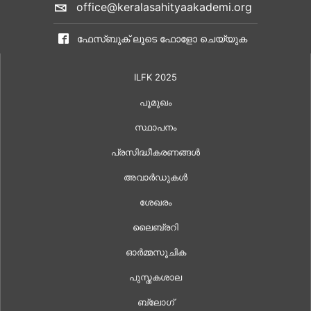
office@keralasahityaakademi.org
ഫേസ്ബുക് ലൂടെ ഫോളോ ചെയ്യുക
ILFK 2025
പൂമുഖം
സ്ഥാപനം
പ്രസിദ്ധീകരണങ്ങൾ
അവാർഡുകൾ
ശേഖരം
ലൈബ്രറി
ഓർമ്മസൂചിക
പുസ്തകശാല
ബ്ലോഗ്