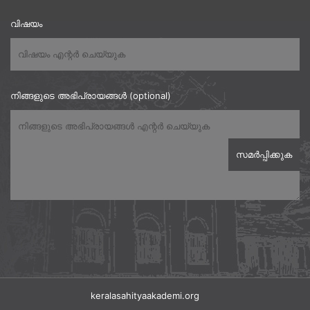
വിഷയം
നിങ്ങളുടെ അഭിപ്രായങ്ങൾ (optional)
keralasahityaakademi.org