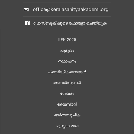
office@keralasahityaakademi.org
ഫേസ്ബുക് ലൂടെ ഫോളോ ചെയ്യുക
ILFK 2025
പൂമുഖം
സ്ഥാപനം
പ്രസിദ്ധീകരണങ്ങൾ
അവാർഡുകൾ
ശേഖരം
ലൈബ്രറി
ഓർമ്മസൂചിക
പുസ്തകശാല