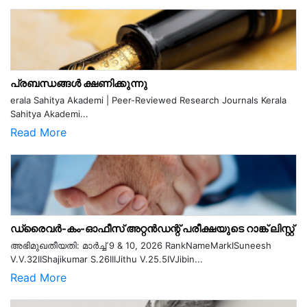
പ്രബന്ധങ്ങൾ ക്ഷണിക്കുന്നു
erala Sahitya Akademi | Peer-Reviewed Research Journals Kerala
Sahitya Akademi...
Read More
ഡ്രൈവർ-കം-ഓഫീസ് അറ്റൻഡന്റ് പരീക്ഷയുടെ റാങ്ക് ലിസ്റ്റ്
അഭിമുഖതീയതി: മാർച്ച് 9 & 10, 2026 RankNameMarkISuneesh
V.V.32IIShajikumar S.26IIIJithu V.25.5IVJibin...
Read More