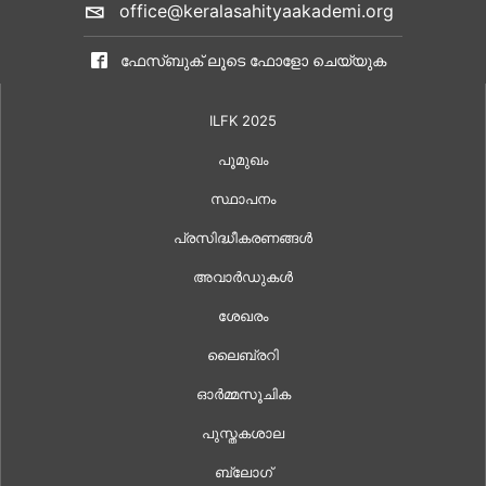
office@keralasahityaakademi.org
ഫേസ്ബുക് ലൂടെ ഫോളോ ചെയ്യുക
ILFK 2025
പൂമുഖം
സ്ഥാപനം
പ്രസിദ്ധീകരണങ്ങൾ
അവാർഡുകൾ
ശേഖരം
ലൈബ്രറി
ഓർമ്മസൂചിക
പുസ്തകശാല
ബ്ലോഗ്