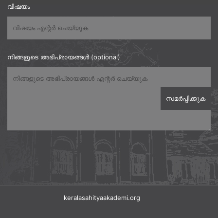
വിഷയം
നിങ്ങളുടെ അഭിപ്രായങ്ങൾ (optional)
keralasahityaakademi.org