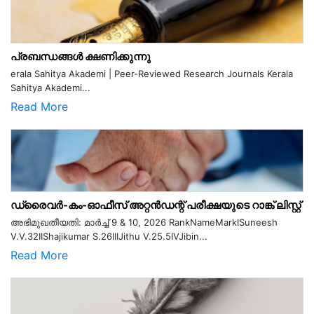
പ്രബന്ധങ്ങൾ ക്ഷണിക്കുന്നു
erala Sahitya Akademi | Peer-Reviewed Research Journals Kerala
Sahitya Akademi...
Read More
ഡ്രൈവർ-കം-ഓഫീസ് അറ്റൻഡന്റ് പരീക്ഷയുടെ റാങ്ക് ലിസ്റ്റ്
അഭിമുഖതീയതി: മാർച്ച് 9 & 10, 2026 RankNameMarkISuneesh
V.V.32IIShajikumar S.26IIIJithu V.25.5IVJibin...
Read More