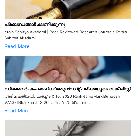
പ്രബന്ധങ്ങൾ ക്ഷണിക്കുന്നു
erala Sahitya Akademi | Peer-Reviewed Research Journals Kerala
Sahitya Akademi...
Read More
ഡ്രൈവർ-കം-ഓഫീസ് അറ്റൻഡന്റ് പരീക്ഷയുടെ റാങ്ക് ലിസ്റ്റ്
അഭിമുഖതീയതി: മാർച്ച് 9 & 10, 2026 RankNameMarkISuneesh
V.V.32IIShajikumar S.26IIIJithu V.25.5IVJibin...
Read More