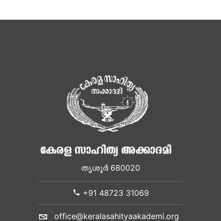
തൃശൂർ 680020
+91 48723 31069
office@keralasahityaakademi.org