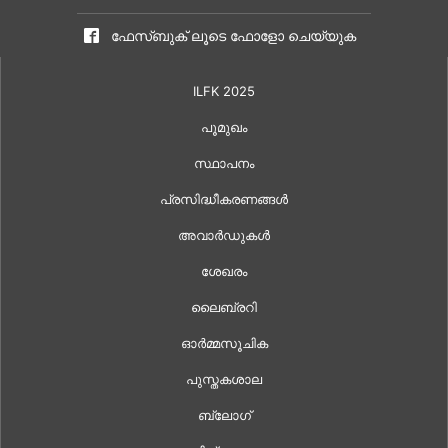
ഫേസ്ബുക് ലൂടെ ഫോളോ ചെയ്യുക
ILFK 2025
പൂമുഖം
സ്ഥാപനം
പ്രസിദ്ധീകരണങ്ങൾ
അവാർഡുകൾ
ശേഖരം
ലൈബ്രറി
ഓർമ്മസൂചിക
പുസ്തകശാല
ബ്ലോഗ്