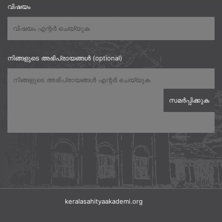
വിഷയം
നിങ്ങളുടെ അഭിപ്രായങ്ങൾ (optional)
keralasahityaakademi.org