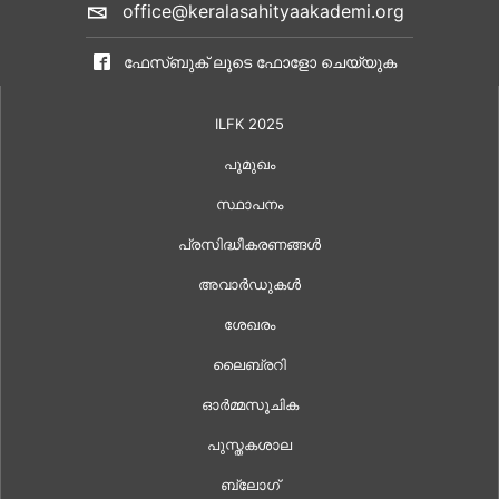
office@keralasahityaakademi.org
ഫേസ്ബുക് ലൂടെ ഫോളോ ചെയ്യുക
ILFK 2025
പൂമുഖം
സ്ഥാപനം
പ്രസിദ്ധീകരണങ്ങൾ
അവാർഡുകൾ
ശേഖരം
ലൈബ്രറി
ഓർമ്മസൂചിക
പുസ്തകശാല
ബ്ലോഗ്