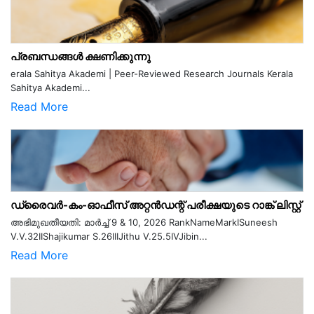
പ്രബന്ധങ്ങൾ ക്ഷണിക്കുന്നു
erala Sahitya Akademi | Peer-Reviewed Research Journals Kerala
Sahitya Akademi...
Read More
ഡ്രൈവർ-കം-ഓഫീസ് അറ്റൻഡന്റ് പരീക്ഷയുടെ റാങ്ക് ലിസ്റ്റ്
അഭിമുഖതീയതി: മാർച്ച് 9 & 10, 2026 RankNameMarkISuneesh
V.V.32IIShajikumar S.26IIIJithu V.25.5IVJibin...
Read More