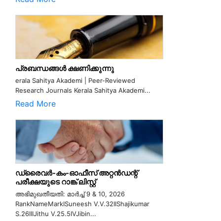
പ്രബന്ധങ്ങൾ ക്ഷണിക്കുന്നു
erala Sahitya Akademi | Peer-Reviewed
Research Journals Kerala Sahitya Akademi...
Read More
ഡ്രൈവർ-കം-ഓഫീസ് അറ്റൻഡന്റ്
പരീക്ഷയുടെ റാങ്ക് ലിസ്റ്റ്
അഭിമുഖതീയതി: മാർച്ച് 9 & 10, 2026
RankNameMarkISuneesh V.V.32IIShajikumar
S.26IIIJithu V.25.5IVJibin...