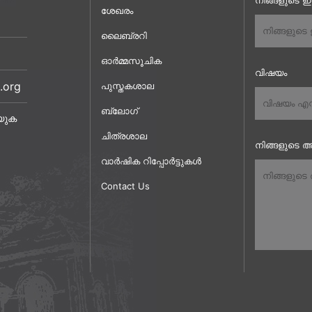
നിങ്ങളുടെ 
ശേഖരം
ലൈബ്രറി
ഓർമ്മസൂചിക
വിഷയം
.org
പുസ്തകശാല
ബ്ലോഗ്
യുക
ചിത്രശാല
നിങ്ങളുടെ അ
വാർഷിക റിപ്പോർട്ടുകൾ
Contact Us