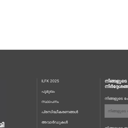
നിങ്ങളുടെ
ILFK 2025
നിർദ്ദേശങ്
പൂമുഖം
നിങ്ങളുടെ പേ
സ്ഥാപനം
പ്രസിദ്ധീകരണങ്ങൾ
അവാർഡുകൾ