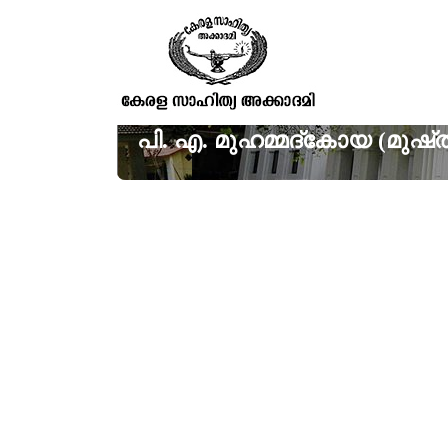
പി. എ. മുഹമ്മദ്‌കോയ (മുഷ്