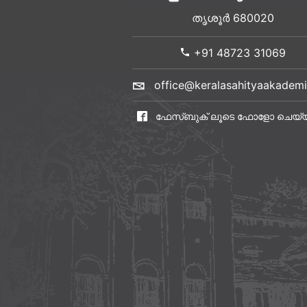
തൃശൂർ 680020
+91 48723 31069
office@keralasahityaakademi
ഫേസ്ബുക് ലൂടെ ഫോളോ ചെയ്