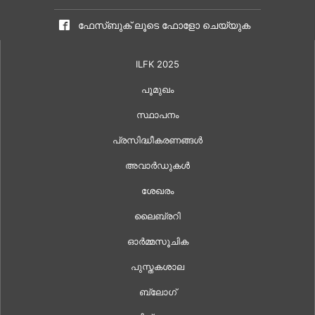
ഫേസ്ബുക് ലൂടെ ഫോളോ ചെയ്യുക
ILFK 2025
പൂമുഖം
സ്ഥാപനം
പ്രസിദ്ധീകരണങ്ങൾ
അവാർഡുകൾ
ശേഖരം
ലൈബ്രറി
ഓർമ്മസൂചിക
പുസ്തകശാല
ബ്ലോഗ്