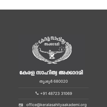
തൃശൂർ 680020
+91 48723 31069
office@keralasahityaakademi.org