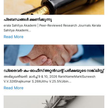
പ്രബന്ധങ്ങൾ ക്ഷണിക്കുന്നു
erala Sahitya Akademi | Peer-Reviewed Research Journals Kerala
Sahitya Akademi...
Read More
ഡ്രൈവർ-കം-ഓഫീസ് അറ്റൻഡന്റ് പരീക്ഷയുടെ റാങ്ക് ലിസ്റ്റ്
അഭിമുഖതീയതി: മാർച്ച് 9 & 10, 2026 RankNameMarkISuneesh
V.V.32IIShajikumar S.26IIIJithu V.25.5IVJibin...
Read More