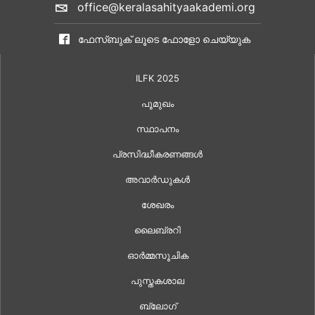
office@keralasahityaakademi.org
ഫേസ്ബുക് ലൂടെ ഫോളോ ചെയ്യുക
ILFK 2025
പൂമുഖം
സ്ഥാപനം
പ്രസിദ്ധീകരണങ്ങൾ
അവാർഡുകൾ
ശേഖരം
ലൈബ്രറി
ഓർമ്മസൂചിക
പുസ്തകശാല
ബ്ലോഗ്