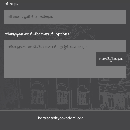
വിഷയം
നിങ്ങളുടെ അഭിപ്രായങ്ങൾ (optional)
keralasahityaakademi.org