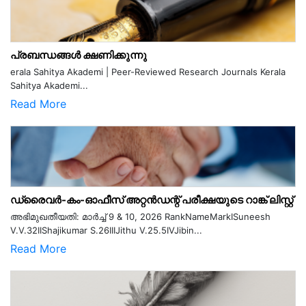
പ്രബന്ധങ്ങൾ ക്ഷണിക്കുന്നു
erala Sahitya Akademi | Peer-Reviewed Research Journals Kerala
Sahitya Akademi...
Read More
ഡ്രൈവർ-കം-ഓഫീസ് അറ്റൻഡന്റ് പരീക്ഷയുടെ റാങ്ക് ലിസ്റ്റ്
അഭിമുഖതീയതി: മാർച്ച് 9 & 10, 2026 RankNameMarkISuneesh
V.V.32IIShajikumar S.26IIIJithu V.25.5IVJibin...
Read More