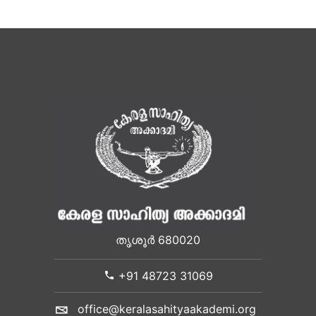
തൃശൂർ 680020
+91 48723 31069
office@keralasahityaakademi.org