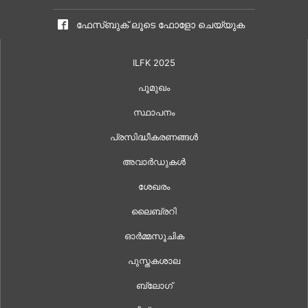
ഫേസ്ബുക് ലൂടെ ഫോളോ ചെയ്യുക
ILFK 2025
പൂമുഖം
സ്ഥാപനം
പ്രസിദ്ധീകരണങ്ങൾ
അവാർഡുകൾ
ശേഖരം
ലൈബ്രറി
ഓർമ്മസൂചിക
പുസ്തകശാല
ബ്ലോഗ്