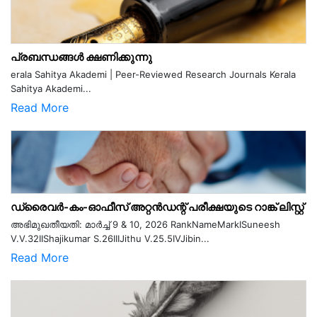
പ്രബന്ധങ്ങൾ ക്ഷണിക്കുന്നു
erala Sahitya Akademi | Peer-Reviewed Research Journals Kerala
Sahitya Akademi...
Read More
ഡ്രൈവർ-കം-ഓഫീസ് അറ്റൻഡന്റ് പരീക്ഷയുടെ റാങ്ക് ലിസ്റ്റ്
അഭിമുഖതീയതി: മാർച്ച് 9 & 10, 2026 RankNameMarkISuneesh
V.V.32IIShajikumar S.26IIIJithu V.25.5IVJibin...
Read More