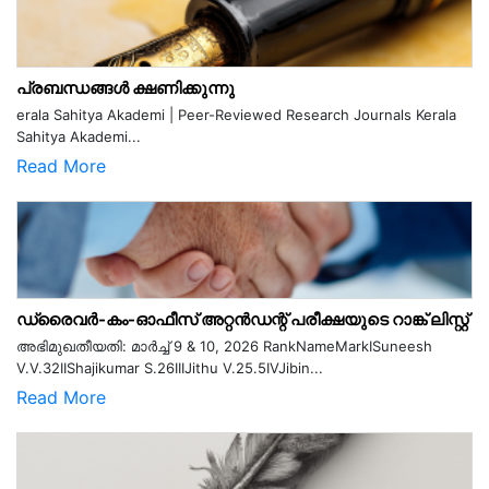
പ്രബന്ധങ്ങൾ ക്ഷണിക്കുന്നു
erala Sahitya Akademi | Peer-Reviewed Research Journals Kerala
Sahitya Akademi...
Read More
ഡ്രൈവർ-കം-ഓഫീസ് അറ്റൻഡന്റ് പരീക്ഷയുടെ റാങ്ക് ലിസ്റ്റ്
അഭിമുഖതീയതി: മാർച്ച് 9 & 10, 2026 RankNameMarkISuneesh
V.V.32IIShajikumar S.26IIIJithu V.25.5IVJibin...
Read More