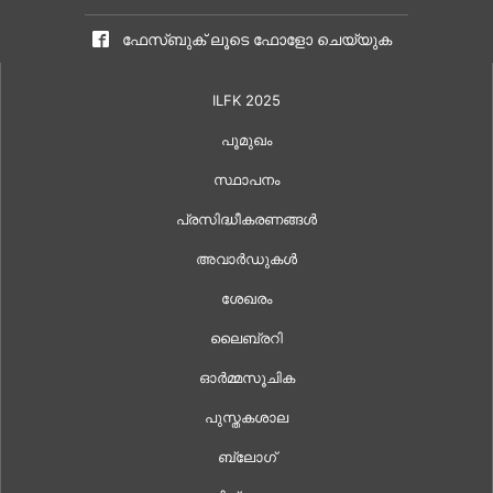
ഫേസ്ബുക് ലൂടെ ഫോളോ ചെയ്യുക
ILFK 2025
പൂമുഖം
സ്ഥാപനം
പ്രസിദ്ധീകരണങ്ങൾ
അവാർഡുകൾ
ശേഖരം
ലൈബ്രറി
ഓർമ്മസൂചിക
പുസ്തകശാല
ബ്ലോഗ്