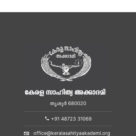
തൃശൂർ 680020
+91 48723 31069
office@keralasahityaakademi.org