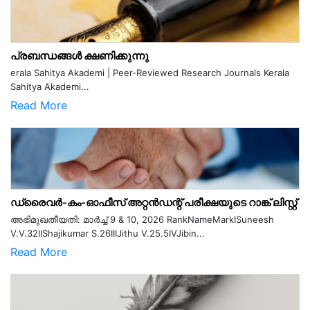
പ്രബന്ധങ്ങൾ ക്ഷണിക്കുന്നു
erala Sahitya Akademi | Peer-Reviewed Research Journals Kerala
Sahitya Akademi...
Read More
ഡ്രൈവർ-കം-ഓഫീസ് അറ്റൻഡന്റ് പരീക്ഷയുടെ റാങ്ക് ലിസ്റ്റ്
അഭിമുഖതീയതി: മാർച്ച് 9 & 10, 2026 RankNameMarkISuneesh
V.V.32IIShajikumar S.26IIIJithu V.25.5IVJibin...
Read More