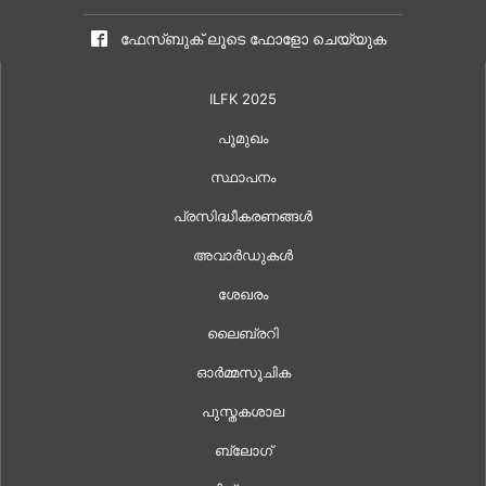
ഫേസ്ബുക് ലൂടെ ഫോളോ ചെയ്യുക
ILFK 2025
പൂമുഖം
സ്ഥാപനം
പ്രസിദ്ധീകരണങ്ങൾ
അവാർഡുകൾ
ശേഖരം
ലൈബ്രറി
ഓർമ്മസൂചിക
പുസ്തകശാല
ബ്ലോഗ്