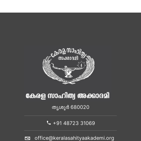
തൃശൂർ 680020
+91 48723 31069
office@keralasahityaakademi.org