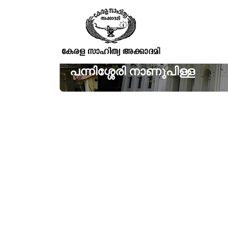
പന്നിശ്ശേരി നാണുപിള്ള