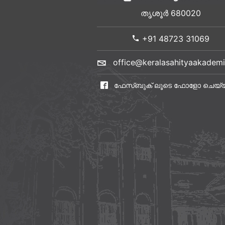
തൃശൂർ 680020
+91 48723 31069
office@keralasahityaakademi
ഫേസ്ബുക് ലൂടെ ഫോളോ ചെയ്