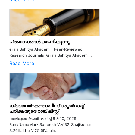
പ്രബന്ധങ്ങൾ ക്ഷണിക്കുന്നു
erala Sahitya Akademi | Peer-Reviewed
Research Journals Kerala Sahitya Akademi...
Read More
ഡ്രൈവർ-കം-ഓഫീസ് അറ്റൻഡന്റ്
പരീക്ഷയുടെ റാങ്ക് ലിസ്റ്റ്
അഭിമുഖതീയതി: മാർച്ച് 9 & 10, 2026
RankNameMarkISuneesh V.V.32IIShajikumar
S.26IIIJithu V.25.5IVJibin...