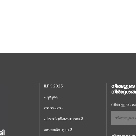
നിങ്ങളുടെ
ILFK 2025
നിർദ്ദേശങ്
പൂമുഖം
നിങ്ങളുടെ പേ
സ്ഥാപനം
പ്രസിദ്ധീകരണങ്ങൾ
അവാർഡുകൾ