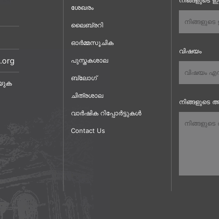
നിങ്ങളുടെ 
ശേഖരം
ലൈബ്രറി
ഓർമ്മസൂചിക
വിഷയം
.org
പുസ്തകശാല
ബ്ലോഗ്
യുക
ചിത്രശാല
നിങ്ങളുടെ അ
വാർഷിക റിപ്പോർട്ടുകൾ
Contact Us