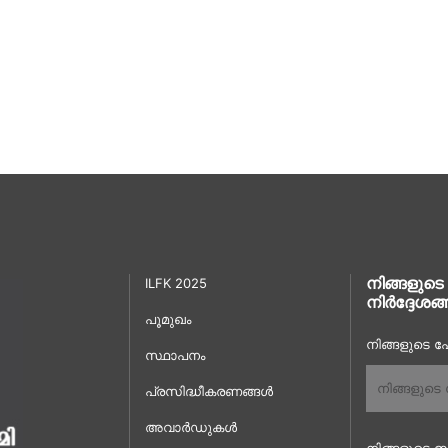
നിങ്ങളുടെ
ILFK 2025
നിർദ്ദേശങ്
പൂമുഖം
നിങ്ങളുടെ പേ
സ്ഥാപനം
പ്രസിദ്ധീകരണങ്ങൾ
അവാർഡുകൾ