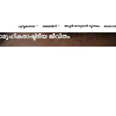
അപ്പൻ തമ്പുരാൻ സ്മാരകം
പുസ്തകശാല
ലൈബ്രറി
അക്കാദ
ാമൂഹികരാഷ്ട്രീയ ജീവിതം