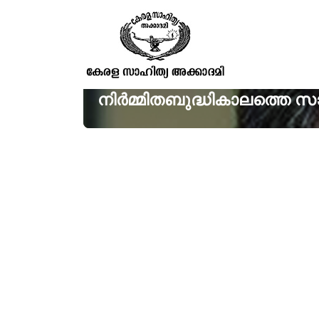
നിര്‍മ്മിതബുദ്ധികാലത്തെ സ