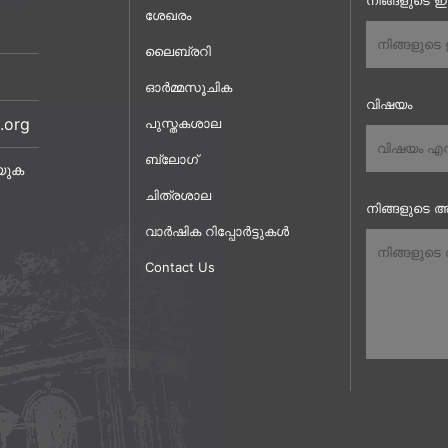
നിങ്ങളുടെ 
ശേഖരം
ലൈബ്രറി
ഓർമ്മസൂചിക
വിഷയം
.org
പുസ്തകശാല
ബ്ലോഗ്
യുക
ചിത്രശാല
നിങ്ങളുടെ അ
വാർഷിക റിപ്പോർട്ടുകൾ
Contact Us