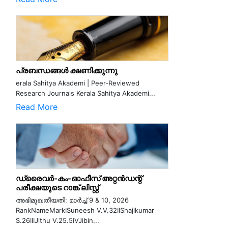
പ്രബന്ധങ്ങൾ ക്ഷണിക്കുന്നു
erala Sahitya Akademi | Peer-Reviewed
Research Journals Kerala Sahitya Akademi...
Read More
ഡ്രൈവർ-കം-ഓഫീസ് അറ്റൻഡന്റ്
പരീക്ഷയുടെ റാങ്ക് ലിസ്റ്റ്
അഭിമുഖതീയതി: മാർച്ച് 9 & 10, 2026
RankNameMarkISuneesh V.V.32IIShajikumar
S.26IIIJithu V.25.5IVJibin...