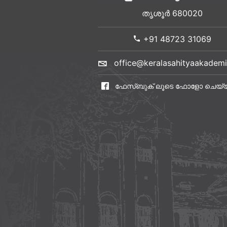
തൃശൂർ 680020
+91 48723 31069
office@keralasahityaakademi
ഫേസ്ബുക് ലൂടെ ഫോളോ ചെയ്