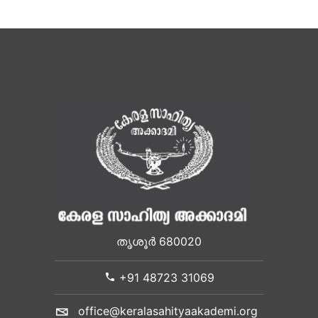
തൃശൂർ 680020
+91 48723 31069
office@keralasahityaakademi.org