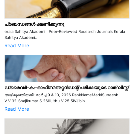
പ്രബന്ധങ്ങൾ ക്ഷണിക്കുന്നു
erala Sahitya Akademi | Peer-Reviewed Research Journals Kerala
Sahitya Akademi...
Read More
ഡ്രൈവർ-കം-ഓഫീസ് അറ്റൻഡന്റ് പരീക്ഷയുടെ റാങ്ക് ലിസ്റ്റ്
അഭിമുഖതീയതി: മാർച്ച് 9 & 10, 2026 RankNameMarkISuneesh
V.V.32IIShajikumar S.26IIIJithu V.25.5IVJibin...
Read More