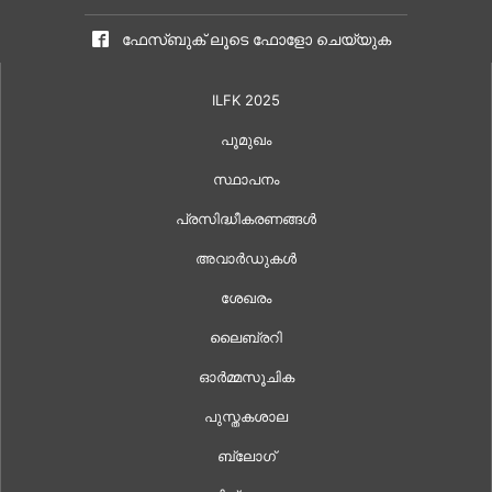
ഫേസ്ബുക് ലൂടെ ഫോളോ ചെയ്യുക
ILFK 2025
പൂമുഖം
സ്ഥാപനം
പ്രസിദ്ധീകരണങ്ങൾ
അവാർഡുകൾ
ശേഖരം
ലൈബ്രറി
ഓർമ്മസൂചിക
പുസ്തകശാല
ബ്ലോഗ്