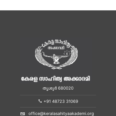
തൃശൂർ 680020
+91 48723 31069
office@keralasahityaakademi.org