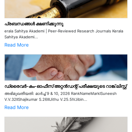
പ്രബന്ധങ്ങൾ ക്ഷണിക്കുന്നു
erala Sahitya Akademi | Peer-Reviewed Research Journals Kerala
Sahitya Akademi...
Read More
ഡ്രൈവർ-കം-ഓഫീസ് അറ്റൻഡന്റ് പരീക്ഷയുടെ റാങ്ക് ലിസ്റ്റ്
അഭിമുഖതീയതി: മാർച്ച് 9 & 10, 2026 RankNameMarkISuneesh
V.V.32IIShajikumar S.26IIIJithu V.25.5IVJibin...
Read More