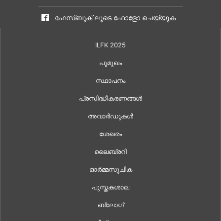
ഫേസ്ബുക് ലൂടെ ഫോളോ ചെയ്യുക
ILFK 2025
പൂമുഖം
സ്ഥാപനം
പ്രസിദ്ധീകരണങ്ങൾ
അവാർഡുകൾ
ശേഖരം
ലൈബ്രറി
ഓർമ്മസൂചിക
പുസ്തകശാല
ബ്ലോഗ്