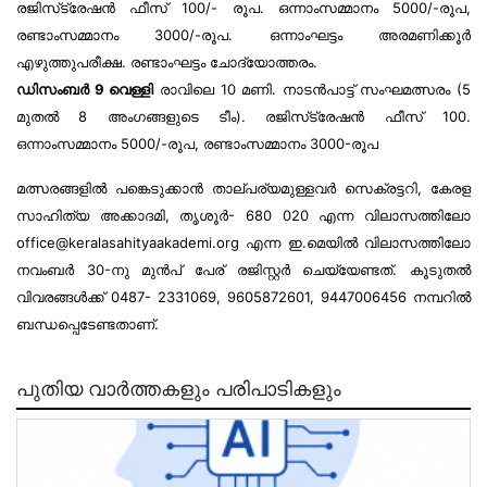
രജിസ്‌ട്രേഷൻ ഫീസ് 100/- രൂപ. ഒന്നാംസമ്മാനം 5000/-രൂപ,
രണ്ടാംസമ്മാനം 3000/-രൂപ. ഒന്നാംഘട്ടം അരമണിക്കൂർ
എഴുത്തുപരീക്ഷ. രണ്ടാംഘട്ടം ചോദ്യോത്തരം.
ഡിസംബർ 9 വെള്ളി
രാവിലെ 10 മണി. നാടൻപാട്ട് സംഘമത്സരം (5
മുതൽ 8 അംഗങ്ങളുടെ ടീം). രജിസ്‌ട്രേഷൻ ഫീസ് 100.
ഒന്നാംസമ്മാനം 5000/-രൂപ, രണ്ടാംസമ്മാനം 3000-രൂപ
മത്സരങ്ങളിൽ പങ്കെടുക്കാൻ താല്പര്യമുള്ളവർ സെക്രട്ടറി, കേരള
സാഹിത്യ അക്കാദമി, തൃശൂർ- 680 020 എന്ന വിലാസത്തിലോ
office@keralasahityaakademi.org
എന്ന ഇ.മെയിൽ വിലാസത്തിലോ
നവംബർ 30-നു മുൻപ് പേര് രജിസ്റ്റർ ചെയ്യേണ്ടത്. കൂടുതൽ
വിവരങ്ങൾക്ക് 0487- 2331069, 9605872601, 9447006456 നമ്പറിൽ
ബന്ധപ്പെടേണ്ടതാണ്.
പുതിയ വാർത്തകളും പരിപാടികളും