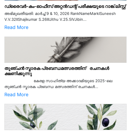
ഡ്രൈവർ-കം-ഓഫീസ് അറ്റൻഡന്റ് പരീക്ഷയുടെ റാങ്ക് ലിസ്റ്റ്
അഭിമുഖതീയതി: മാർച്ച് 9 & 10, 2026 RankNameMarkISuneesh
V.V.32IIShajikumar S.26IIIJithu V.25.5IVJibin...
Read More
തുഞ്ചൻ സ്മാരക പ്രബന്ധമത്സരത്തിന് രചനകൾ
ക്ഷണിക്കുന്നു
കേരള സാഹിത്യ അക്കാദമിയുടെ 2025-ലെ
തുഞ്ചൻ സ്മാരക പ്രബന്ധ മത്സരത്തിന് രചനകൾ...
Read More