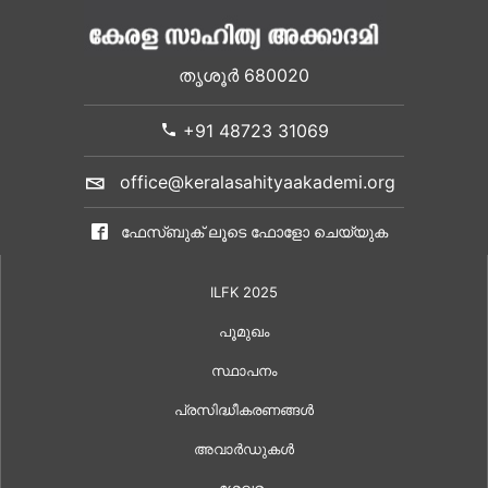
തൃശൂർ 680020
+91 48723 31069
office@keralasahityaakademi.org
ഫേസ്ബുക് ലൂടെ ഫോളോ ചെയ്യുക
ILFK 2025
പൂമുഖം
സ്ഥാപനം
പ്രസിദ്ധീകരണങ്ങൾ
അവാർഡുകൾ