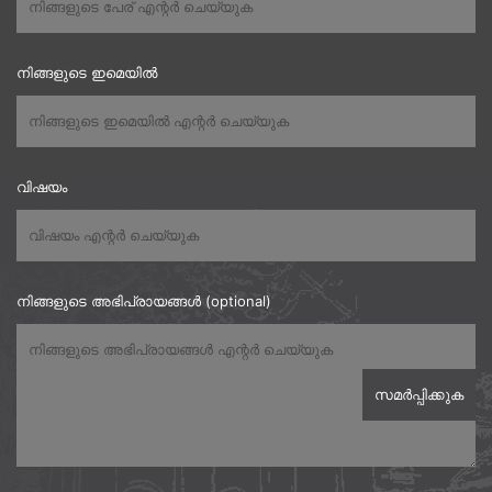
നിങ്ങളുടെ ഇമെയിൽ
വിഷയം
നിങ്ങളുടെ അഭിപ്രായങ്ങൾ (optional)