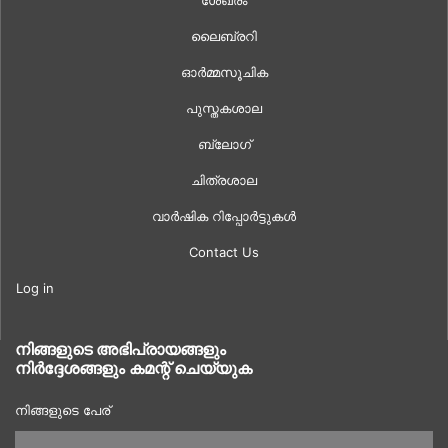
ശേഖരം
ലൈബ്രറി
ഓർമ്മസൂചിക
പുസ്തകശാല
ബ്ലോഗ്
ചിത്രശാല
വാർഷിക റിപ്പോർട്ടുകൾ
Contact Us
Log in
നിങ്ങളുടെ അഭിപ്രായങ്ങളും
നിർദ്ദേശങ്ങളും കമന്റ് ചെയ്യുക
നിങ്ങളുടെ പേര്