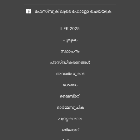
ഫേസ്ബുക് ലൂടെ ഫോളോ ചെയ്യുക
ILFK 2025
പൂമുഖം
സ്ഥാപനം
പ്രസിദ്ധീകരണങ്ങൾ
അവാർഡുകൾ
ശേഖരം
ലൈബ്രറി
ഓർമ്മസൂചിക
പുസ്തകശാല
ബ്ലോഗ്