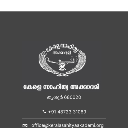
തൃശൂർ 680020
+91 48723 31069
office@keralasahityaakademi.org