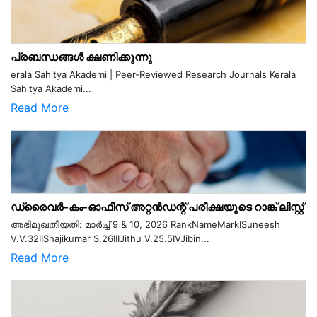
പ്രബന്ധങ്ങൾ ക്ഷണിക്കുന്നു
erala Sahitya Akademi | Peer-Reviewed Research Journals Kerala
Sahitya Akademi...
Read More
ഡ്രൈവർ-കം-ഓഫീസ് അറ്റൻഡന്റ് പരീക്ഷയുടെ റാങ്ക് ലിസ്റ്റ്
അഭിമുഖതീയതി: മാർച്ച് 9 & 10, 2026 RankNameMarkISuneesh
V.V.32IIShajikumar S.26IIIJithu V.25.5IVJibin...
Read More