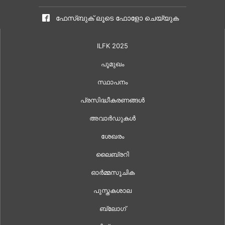
ഫേസ്ബുക് ലൂടെ ഫോളോ ചെയ്യുക
ILFK 2025
പൂമുഖം
സ്ഥാപനം
പ്രസിദ്ധീകരണങ്ങൾ
അവാർഡുകൾ
ശേഖരം
ലൈബ്രറി
ഓർമ്മസൂചിക
പുസ്തകശാല
ബ്ലോഗ്