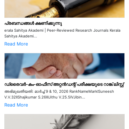
പ്രബന്ധങ്ങൾ ക്ഷണിക്കുന്നു
erala Sahitya Akademi | Peer-Reviewed Research Journals Kerala
Sahitya Akademi...
Read More
ഡ്രൈവർ-കം-ഓഫീസ് അറ്റൻഡന്റ് പരീക്ഷയുടെ റാങ്ക് ലിസ്റ്റ്
അഭിമുഖതീയതി: മാർച്ച് 9 & 10, 2026 RankNameMarkISuneesh
V.V.32IIShajikumar S.26IIIJithu V.25.5IVJibin...
Read More