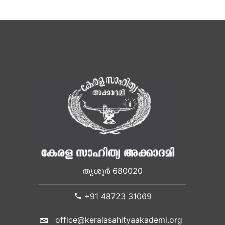
തൃശൂർ 680020
+91 48723 31069
office@keralasahityaakademi.org