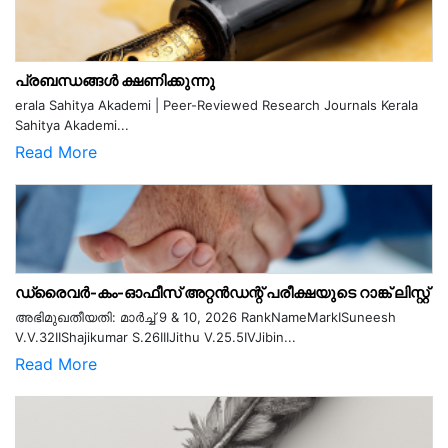
പ്രബന്ധങ്ങൾ ക്ഷണിക്കുന്നു
erala Sahitya Akademi | Peer-Reviewed Research Journals Kerala
Sahitya Akademi...
Read More
ഡ്രൈവർ-കം-ഓഫീസ് അറ്റൻഡന്റ് പരീക്ഷയുടെ റാങ്ക് ലിസ്റ്റ്
അഭിമുഖതീയതി: മാർച്ച് 9 & 10, 2026 RankNameMarkISuneesh
V.V.32IIShajikumar S.26IIIJithu V.25.5IVJibin...
Read More