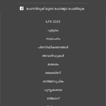
ഫേസ്ബുക് ലൂടെ ഫോളോ ചെയ്യുക
ILFK 2025
പൂമുഖം
സ്ഥാപനം
പ്രസിദ്ധീകരണങ്ങൾ
അവാർഡുകൾ
ശേഖരം
ലൈബ്രറി
ഓർമ്മസൂചിക
പുസ്തകശാല
ബ്ലോഗ്