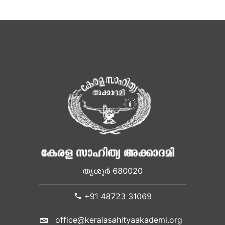
തൃശൂർ 680020
+91 48723 31069
office@keralasahityaakademi.org