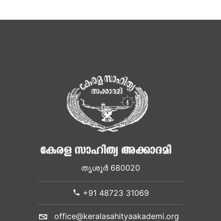
തൃശൂർ 680020
+91 48723 31069
office@keralasahityaakademi.org