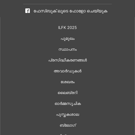
ഫേസ്ബുക് ലൂടെ ഫോളോ ചെയ്യുക
ILFK 2025
പൂമുഖം
സ്ഥാപനം
പ്രസിദ്ധീകരണങ്ങൾ
അവാർഡുകൾ
ശേഖരം
ലൈബ്രറി
ഓർമ്മസൂചിക
പുസ്തകശാല
ബ്ലോഗ്