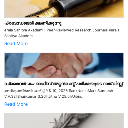
പ്രബന്ധങ്ങൾ ക്ഷണിക്കുന്നു
erala Sahitya Akademi | Peer-Reviewed Research Journals Kerala
Sahitya Akademi...
Read More
ഡ്രൈവർ-കം-ഓഫീസ് അറ്റൻഡന്റ് പരീക്ഷയുടെ റാങ്ക് ലിസ്റ്റ്
അഭിമുഖതീയതി: മാർച്ച് 9 & 10, 2026 RankNameMarkISuneesh
V.V.32IIShajikumar S.26IIIJithu V.25.5IVJibin...
Read More