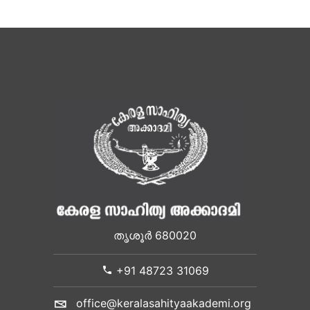
തൃശൂർ 680020
+91 48723 31069
office@keralasahityaakademi.org