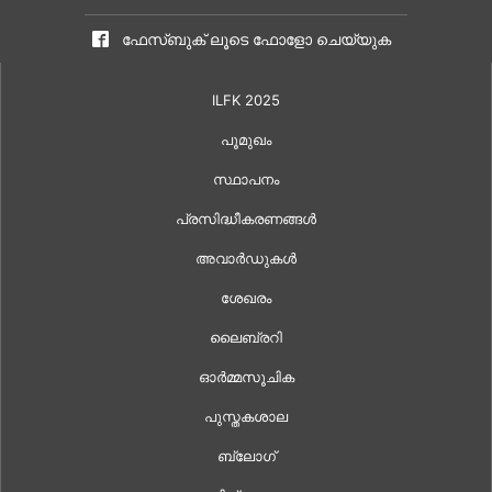
ഫേസ്ബുക് ലൂടെ ഫോളോ ചെയ്യുക
ILFK 2025
പൂമുഖം
സ്ഥാപനം
പ്രസിദ്ധീകരണങ്ങൾ
അവാർഡുകൾ
ശേഖരം
ലൈബ്രറി
ഓർമ്മസൂചിക
പുസ്തകശാല
ബ്ലോഗ്