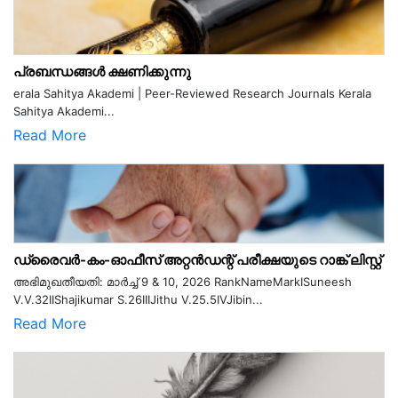
പ്രബന്ധങ്ങൾ ക്ഷണിക്കുന്നു
erala Sahitya Akademi | Peer-Reviewed Research Journals Kerala
Sahitya Akademi...
Read More
ഡ്രൈവർ-കം-ഓഫീസ് അറ്റൻഡന്റ് പരീക്ഷയുടെ റാങ്ക് ലിസ്റ്റ്
അഭിമുഖതീയതി: മാർച്ച് 9 & 10, 2026 RankNameMarkISuneesh
V.V.32IIShajikumar S.26IIIJithu V.25.5IVJibin...
Read More