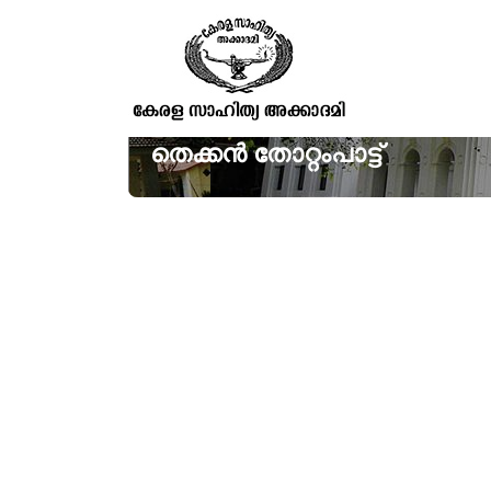
തെക്കൻ തോറ്റംപാട്ട്