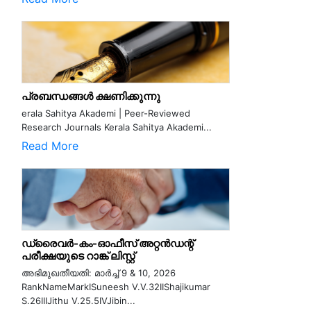
പ്രബന്ധങ്ങൾ ക്ഷണിക്കുന്നു
erala Sahitya Akademi | Peer-Reviewed
Research Journals Kerala Sahitya Akademi...
Read More
ഡ്രൈവർ-കം-ഓഫീസ് അറ്റൻഡന്റ്
പരീക്ഷയുടെ റാങ്ക് ലിസ്റ്റ്
അഭിമുഖതീയതി: മാർച്ച് 9 & 10, 2026
RankNameMarkISuneesh V.V.32IIShajikumar
S.26IIIJithu V.25.5IVJibin...