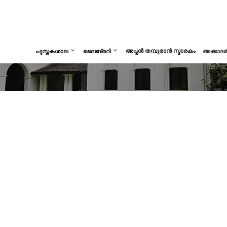
അപ്പൻ തമ്പുരാൻ സ്മാരകം
പുസ്തകശാല
ലൈബ്രറി
അക്കാദ