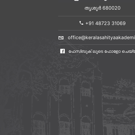
തൃശൂർ 680020
+91 48723 31069
office@keralasahityaakademi
ഫേസ്ബുക് ലൂടെ ഫോളോ ചെയ്