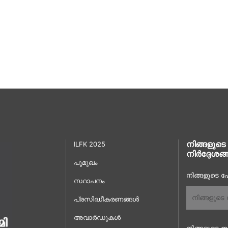
നിങ്ങളുടെ
ILFK 2025
നിർദ്ദേശങ്
പൂമുഖം
നിങ്ങളുടെ പേ
സ്ഥാപനം
പ്രസിദ്ധീകരണങ്ങൾ
അവാർഡുകൾ