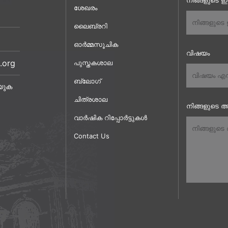
നിങ്ങളുടെ 
ശേഖരം
ലൈബ്രറി
ഓർമ്മസൂചിക
വിഷയം
.org
പുസ്തകശാല
ബ്ലോഗ്
യുക
ചിത്രശാല
നിങ്ങളുടെ അ
വാർഷിക റിപ്പോർട്ടുകൾ
Contact Us