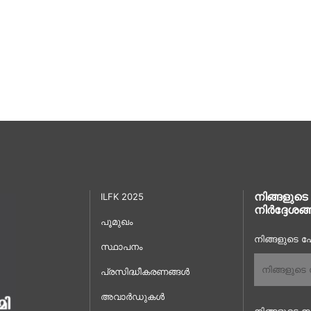
നിങ്ങളുടെ
ILFK 2025
നിർദ്ദേശങ്
പൂമുഖം
നിങ്ങളുടെ പേ
സ്ഥാപനം
പ്രസിദ്ധീകരണങ്ങൾ
അവാർഡുകൾ