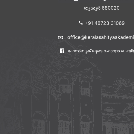
തൃശൂർ 680020
+91 48723 31069
office@keralasahityaakademi
ഫേസ്ബുക് ലൂടെ ഫോളോ ചെയ്