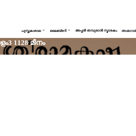
അപ്പൻ തമ്പുരാൻ സ്മാരകം
പുസ്തകശാല
ലൈബ്രറി
അക്കാദ
ം3 1128 മീനം