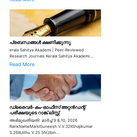
പ്രബന്ധങ്ങൾ ക്ഷണിക്കുന്നു
erala Sahitya Akademi | Peer-Reviewed
Research Journals Kerala Sahitya Akademi...
Read More
ഡ്രൈവർ-കം-ഓഫീസ് അറ്റൻഡന്റ്
പരീക്ഷയുടെ റാങ്ക് ലിസ്റ്റ്
അഭിമുഖതീയതി: മാർച്ച് 9 & 10, 2026
RankNameMarkISuneesh V.V.32IIShajikumar
S.26IIIJithu V.25.5IVJibin...