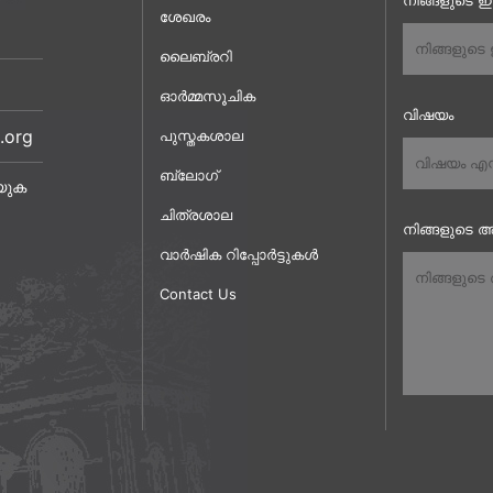
നിങ്ങളുടെ 
ശേഖരം
ലൈബ്രറി
ഓർമ്മസൂചിക
വിഷയം
.org
പുസ്തകശാല
ബ്ലോഗ്
യുക
ചിത്രശാല
നിങ്ങളുടെ അ
വാർഷിക റിപ്പോർട്ടുകൾ
Contact Us