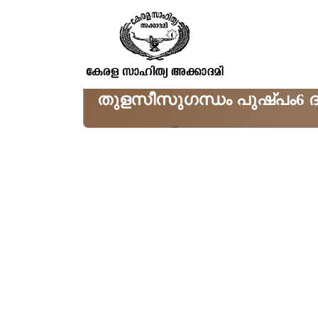
തുളസീസുഗന്ധം പുഷ്പം6 ദള