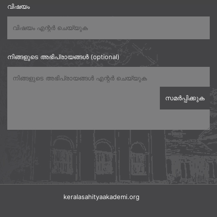
വിഷയം
നിങ്ങളുടെ അഭിപ്രായങ്ങൾ (optional)
keralasahityaakademi.org