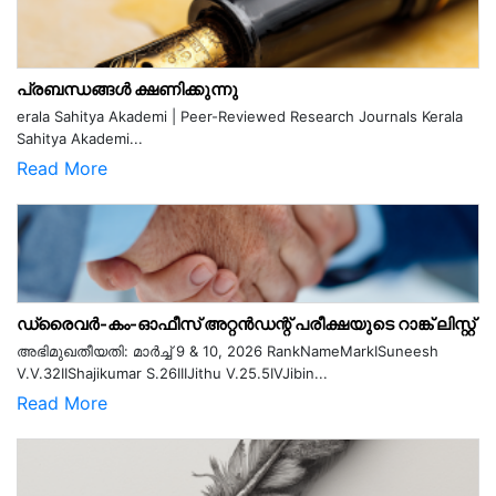
പ്രബന്ധങ്ങൾ ക്ഷണിക്കുന്നു
erala Sahitya Akademi | Peer-Reviewed Research Journals Kerala
Sahitya Akademi...
Read More
ഡ്രൈവർ-കം-ഓഫീസ് അറ്റൻഡന്റ് പരീക്ഷയുടെ റാങ്ക് ലിസ്റ്റ്
അഭിമുഖതീയതി: മാർച്ച് 9 & 10, 2026 RankNameMarkISuneesh
V.V.32IIShajikumar S.26IIIJithu V.25.5IVJibin...
Read More