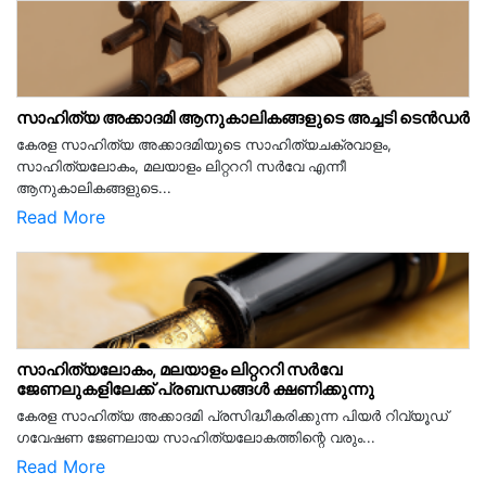
സാഹിത്യ അക്കാദമി ആനുകാലികങ്ങളുടെ അച്ചടി ടെൻഡർ
കേരള സാഹിത്യ അക്കാദമിയുടെ സാഹിത്യചക്രവാളം,
സാഹിത്യലോകം, മലയാളം ലിറ്റററി സർവേ എന്നീ
ആനുകാലികങ്ങളുടെ...
Read More
സാഹിത്യലോകം, മലയാളം ലിറ്റററി സർവേ
ജേണലുകളിലേക്ക് പ്രബന്ധങ്ങൾ ക്ഷണിക്കുന്നു
കേരള സാഹിത്യ അക്കാദമി പ്രസിദ്ധീകരിക്കുന്ന പിയര്‍ റിവ്യൂഡ്
ഗവേഷണ ജേണലായ സാഹിത്യലോകത്തിന്റെ വരും...
Read More