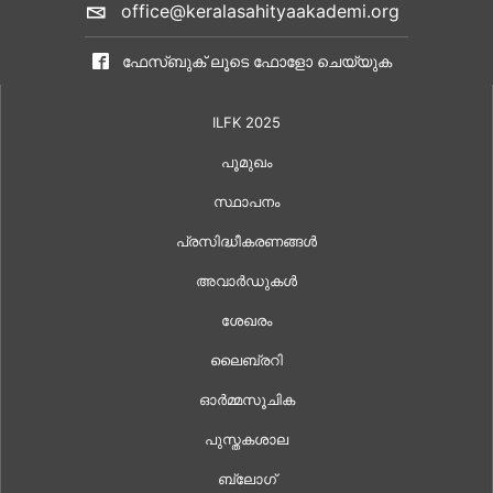
office@keralasahityaakademi.org
ഫേസ്ബുക് ലൂടെ ഫോളോ ചെയ്യുക
ILFK 2025
പൂമുഖം
സ്ഥാപനം
പ്രസിദ്ധീകരണങ്ങൾ
അവാർഡുകൾ
ശേഖരം
ലൈബ്രറി
ഓർമ്മസൂചിക
പുസ്തകശാല
ബ്ലോഗ്