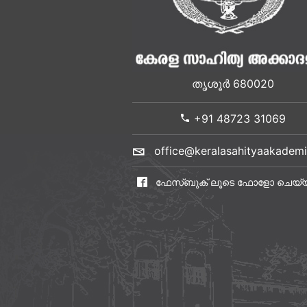
തൃശൂർ 680020
+91 48723 31069
office@keralasahityaakademi
ഫേസ്ബുക് ലൂടെ ഫോളോ ചെയ്