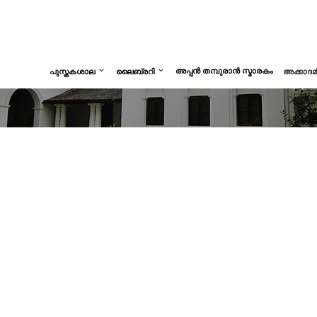
അപ്പൻ തമ്പുരാൻ സ്മാരകം
പുസ്തകശാല
ലൈബ്രറി
അക്കാദ