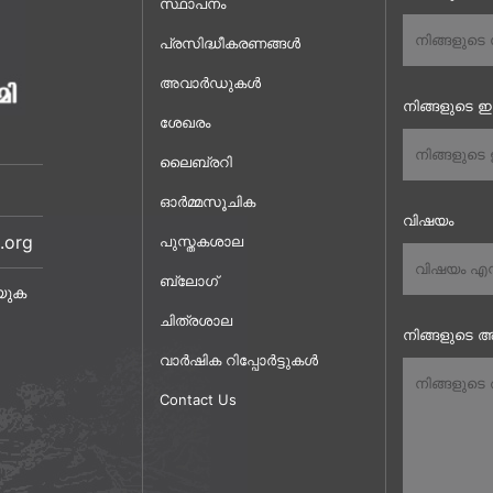
സ്ഥാപനം
പ്രസിദ്ധീകരണങ്ങൾ
അവാർഡുകൾ
നിങ്ങളുടെ 
ശേഖരം
ലൈബ്രറി
ഓർമ്മസൂചിക
വിഷയം
.org
പുസ്തകശാല
ബ്ലോഗ്
യുക
ചിത്രശാല
നിങ്ങളുടെ അ
വാർഷിക റിപ്പോർട്ടുകൾ
Contact Us