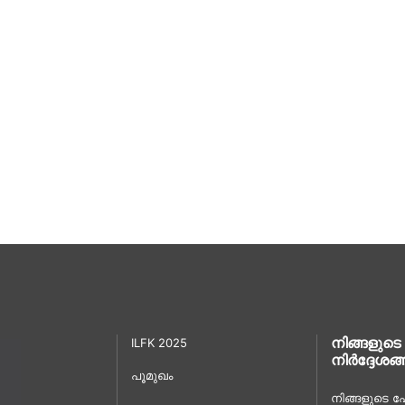
നിങ്ങളുടെ
ILFK 2025
നിർദ്ദേശങ്
പൂമുഖം
നിങ്ങളുടെ പേ