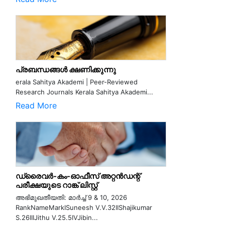
പ്രബന്ധങ്ങൾ ക്ഷണിക്കുന്നു
erala Sahitya Akademi | Peer-Reviewed
Research Journals Kerala Sahitya Akademi...
Read More
ഡ്രൈവർ-കം-ഓഫീസ് അറ്റൻഡന്റ്
പരീക്ഷയുടെ റാങ്ക് ലിസ്റ്റ്
അഭിമുഖതീയതി: മാർച്ച് 9 & 10, 2026
RankNameMarkISuneesh V.V.32IIShajikumar
S.26IIIJithu V.25.5IVJibin...