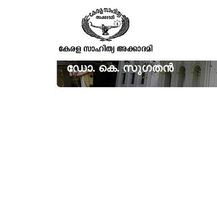
ഡോ. കെ. സുഗതൻ