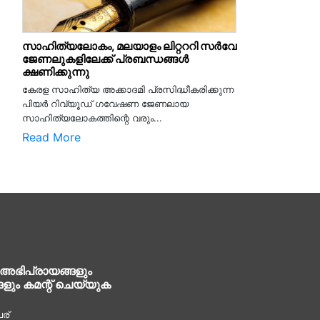
സാഹിത്യലോകം, മലയാളം ലിറ്റററി സർവേ
ജേണലുകളിലേക്ക് പ്രബന്ധങ്ങൾ
ക്ഷണിക്കുന്നു
കേരള സാഹിത്യ അക്കാദമി പ്രസിദ്ധീകരിക്കുന്ന
പിയര്‍ റിവ്യൂഡ് ഗവേഷണ ജേണലായ
സാഹിത്യലോകത്തിന്റെ വരും...
Read More
 അഭിപ്രായങ്ങളും
ങളും കമന്റ് ചെയ്യുക
ര്