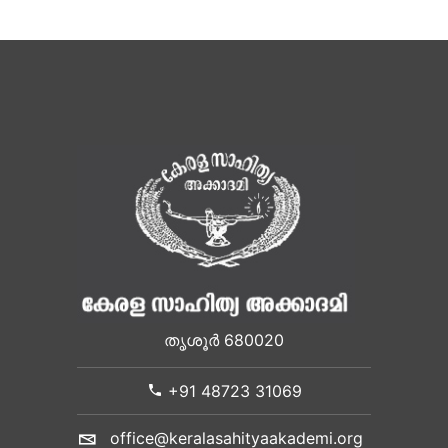
തൃശൂർ 680020
+91 48723 31069
office@keralasahityaakademi.org