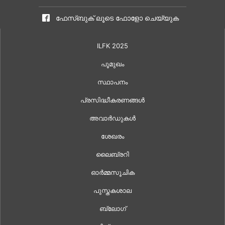
ഫേസ്ബുക് ലൂടെ ഫോളോ ചെയ്യുക
ILFK 2025
പൂമുഖം
സ്ഥാപനം
പ്രസിദ്ധീകരണങ്ങൾ
അവാർഡുകൾ
ശേഖരം
ലൈബ്രറി
ഓർമ്മസൂചിക
പുസ്തകശാല
ബ്ലോഗ്