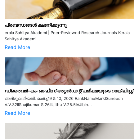
പ്രബന്ധങ്ങൾ ക്ഷണിക്കുന്നു
erala Sahitya Akademi | Peer-Reviewed Research Journals Kerala
Sahitya Akademi...
Read More
ഡ്രൈവർ-കം-ഓഫീസ് അറ്റൻഡന്റ് പരീക്ഷയുടെ റാങ്ക് ലിസ്റ്റ്
അഭിമുഖതീയതി: മാർച്ച് 9 & 10, 2026 RankNameMarkISuneesh
V.V.32IIShajikumar S.26IIIJithu V.25.5IVJibin...
Read More