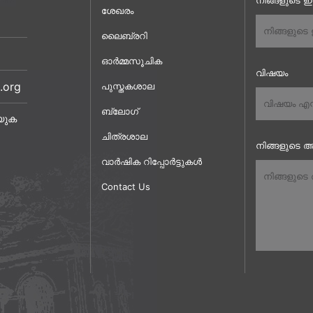
നിങ്ങളുടെ 
ശേഖരം
ലൈബ്രറി
ഓർമ്മസൂചിക
വിഷയം
.org
പുസ്തകശാല
ബ്ലോഗ്
യുക
ചിത്രശാല
നിങ്ങളുടെ അ
വാർഷിക റിപ്പോർട്ടുകൾ
Contact Us