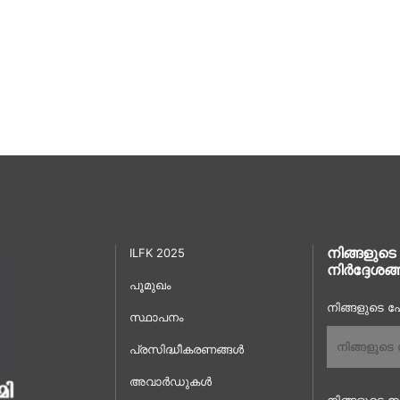
നിങ്ങളുടെ
ILFK 2025
നിർദ്ദേശങ്
പൂമുഖം
നിങ്ങളുടെ പേ
സ്ഥാപനം
പ്രസിദ്ധീകരണങ്ങൾ
അവാർഡുകൾ