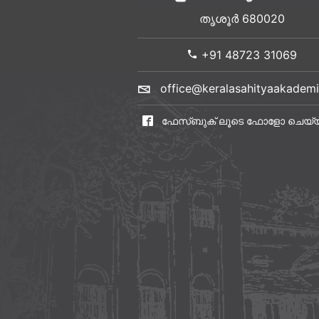
തൃശൂർ 680020
+91 48723 31069
office@keralasahityaakademi
ഫേസ്ബുക് ലൂടെ ഫോളോ ചെയ്