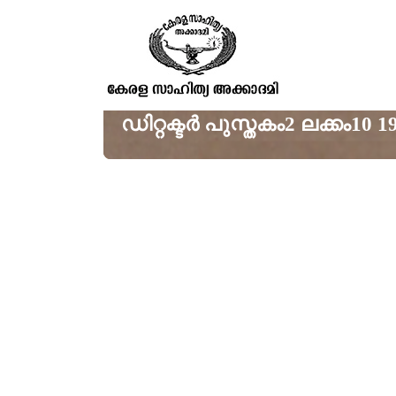
ഡിറ്റക്ടര്‍ പുസ്തകം2 ലക്കം1