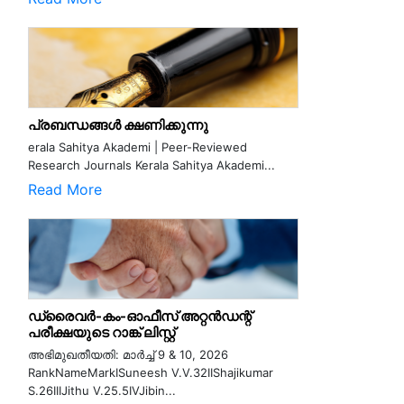
പ്രബന്ധങ്ങൾ ക്ഷണിക്കുന്നു
erala Sahitya Akademi | Peer-Reviewed
Research Journals Kerala Sahitya Akademi...
Read More
ഡ്രൈവർ-കം-ഓഫീസ് അറ്റൻഡന്റ്
പരീക്ഷയുടെ റാങ്ക് ലിസ്റ്റ്
അഭിമുഖതീയതി: മാർച്ച് 9 & 10, 2026
RankNameMarkISuneesh V.V.32IIShajikumar
S.26IIIJithu V.25.5IVJibin...