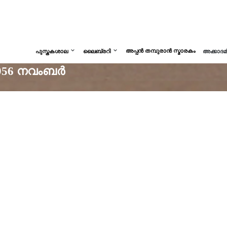
അപ്പൻ തമ്പുരാൻ സ്മാരകം
പുസ്തകശാല
ലൈബ്രറി
അക്കാദ
0 1956 നവംബർ