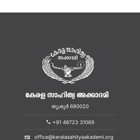
തൃശൂർ 680020
+91 48723 31069
office@keralasahityaakademi.org