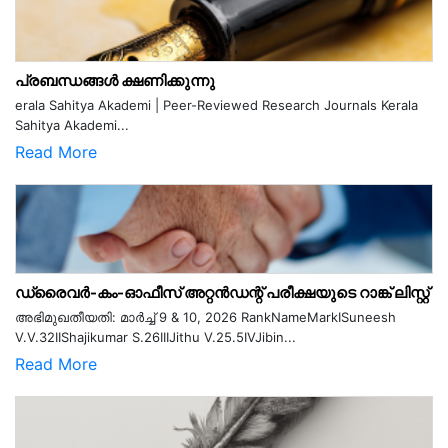
പ്രബന്ധങ്ങൾ ക്ഷണിക്കുന്നു
erala Sahitya Akademi | Peer-Reviewed Research Journals Kerala
Sahitya Akademi...
Read More
ഡ്രൈവർ-കം-ഓഫീസ് അറ്റൻഡന്റ് പരീക്ഷയുടെ റാങ്ക് ലിസ്റ്റ്
അഭിമുഖതീയതി: മാർച്ച് 9 & 10, 2026 RankNameMarkISuneesh
V.V.32IIShajikumar S.26IIIJithu V.25.5IVJibin...
Read More