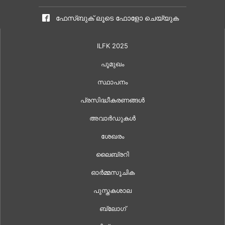
ഫേസ്ബുക് ലൂടെ ഫോളോ ചെയ്യുക
ILFK 2025
പൂമുഖം
സ്ഥാപനം
പ്രസിദ്ധീകരണങ്ങൾ
അവാർഡുകൾ
ശേഖരം
ലൈബ്രറി
ഓർമ്മസൂചിക
പുസ്തകശാല
ബ്ലോഗ്